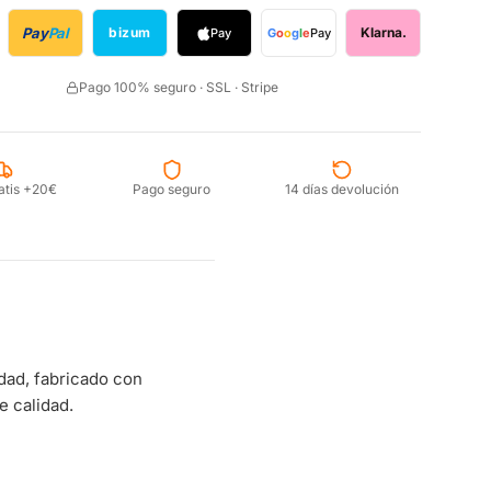
Pay
Pal
bizum
Klarna.
Pay
G
o
o
g
l
e
Pay
Pago 100% seguro · SSL · Stripe
atis +20€
Pago seguro
14 días devolución
dad, fabricado con
e calidad.