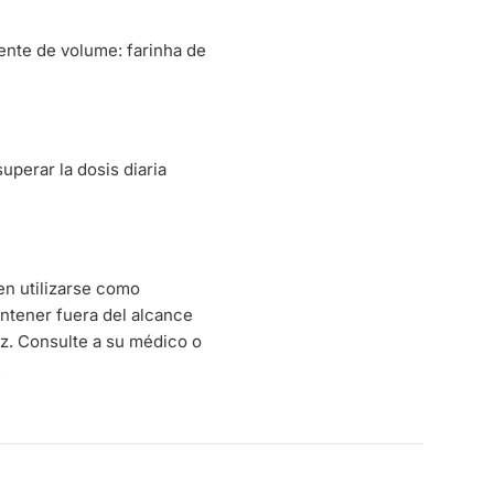
gente de volume: farinha de
uperar la dosis diaria
en utilizarse como
Mantener fuera del alcance
uz. Consulte a su médico o
.