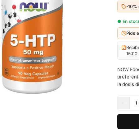
-10% 
● En stock
Pide 
Recíb
15:00.
NOW Foods
preferent
la dosis 
1