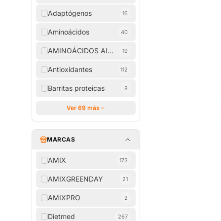
Adaptógenos
16
Aminoácidos
40
AMINOÁCIDOS AISLADOS
19
Antioxidantes
112
Barritas proteicas
8
Ver 69 más
MARCAS
AMIX
173
AMIXGREENDAY
21
AMIXPRO
2
Dietmed
267