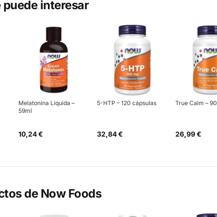
 puede interesar
Melatonina Líquida –
5-HTP – 120 cápsulas
True Calm – 90
59ml
10,24 €
32,84 €
26,99 €
ctos de
Now Foods