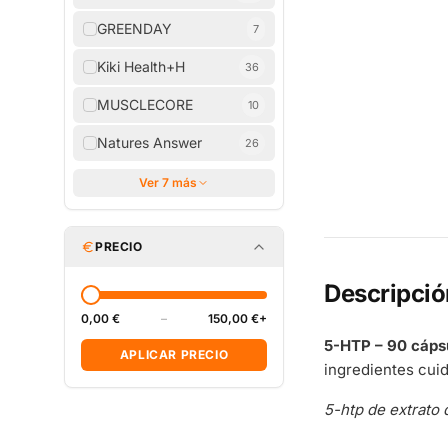
GREENDAY
7
Kiki Health+H
36
MUSCLECORE
10
Natures Answer
26
Ver 7 más
PRECIO
Descripció
0,00 €
–
150,00 €+
5-HTP – 90 cáps
APLICAR PRECIO
ingredientes cui
5-htp de extrato d