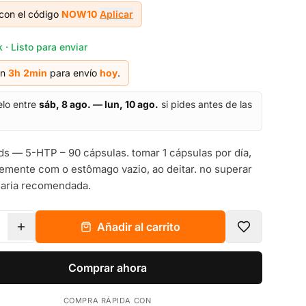
con el código
NOW10
Aplicar
 · Listo para enviar
en
3h
2
min
para envío
hoy
.
elo entre
sáb, 8 ago. — lun, 10 ago.
si pides antes de las
 — 5-HTP – 90 cápsulas. tomar 1 cápsulas por día,
emente com o estômago vazio, ao deitar. no superar
diaria recomendada.
Añadir al carrito
Comprar ahora
COMPRA RÁPIDA CON