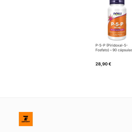
P-5-P (Piridoxal-5-
Fosfato) – 90 cápsula
28,90 €