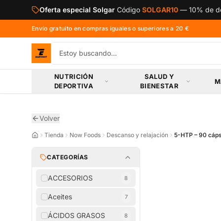
Saltar al contenido principal
Oferta especial Solgar
Código
SOLGAR10
—
10% de de
Envío gratuito en compras iguales o superiores a 20 €
NUTRICIÓN
SALUD Y
M
DEPORTIVA
BIENESTAR
Volver
Tienda
Now Foods
Descanso y relajación
5-HTP – 90 cáps
CATEGORÍAS
ACCESORIOS
8
Aceites
7
ÁCIDOS GRASOS
8