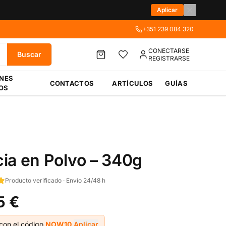
Aplicar
+351 239 084 320
CONECTARSE
Buscar
REGISTRARSE
ÉNES
CONTACTOS
ARTÍCULOS
GUÍAS
OS
ia en Polvo – 340g
Producto verificado · Envío 24/48 h
5 €
con el código
NOW10
Aplicar