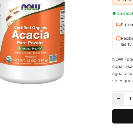
● En stock
Próxi
Recíb
las 15
NOW Foods
sopa rasa
agua o su
se esqueç
1