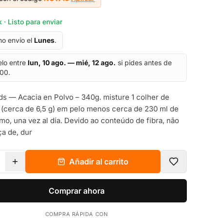
 · Listo para enviar
mo envío el
Lunes
.
elo entre
lun, 10 ago. — mié, 12 ago.
si pides antes de
:00.
 — Acacia en Polvo – 340g. misture 1 colher de
 (cerca de 6,5 g) em pelo menos cerca de 230 ml de
mo, una vez al día. Devido ao conteúdo de fibra, não
a de, dur
Añadir al carrito
Comprar ahora
COMPRA RÁPIDA CON