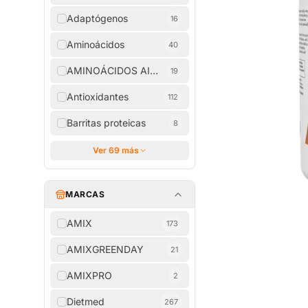
Adaptógenos
16
Aminoácidos
40
AMINOÁCIDOS AISLADOS
19
Antioxidantes
112
Barritas proteicas
8
Ver 69 más
MARCAS
AMIX
173
AMIXGREENDAY
21
AMIXPRO
2
Dietmed
267