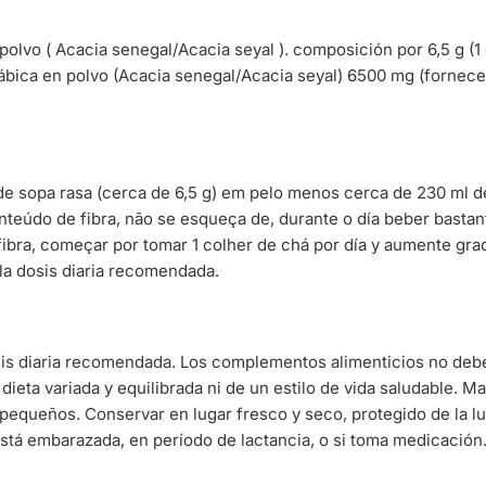
olvo ( Acacia senegal/Acacia seyal ). composición por 6,5 g (1 
ábica en polvo (Acacia senegal/Acacia seyal) 6500 mg (fornece
de sopa rasa (cerca de 6,5 g) em pelo menos cerca de 230 ml d
nteúdo de fibra, não se esqueça de, durante o día beber bastan
fibra, começar por tomar 1 colher de chá por día y aumente gra
la dosis diaria recomendada.
sis diaria recomendada. Los complementos alimenticios no deb
 dieta variada y equilibrada ni de un estilo de vida saludable. 
pequeños. Conservar en lugar fresco y seco, protegido de la l
stá embarazada, en período de lactancia, o si toma medicación