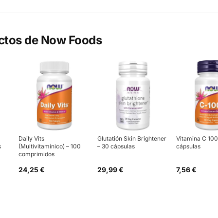
ctos de
Now Foods
Daily Vits
Glutatión Skin Brightener
Vitamina C 10
s
(Multivitamínico) – 100
– 30 cápsulas
cápsulas
comprimidos
24,25 €
29,99 €
7,56 €