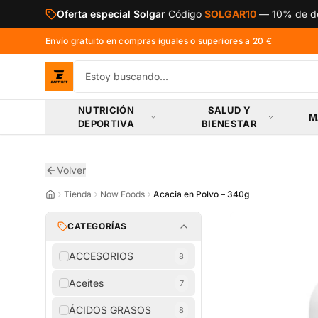
Saltar al contenido principal
Oferta especial Solgar
Código
SOLGAR10
—
10% de de
Envío gratuito en compras iguales o superiores a 20 €
NUTRICIÓN
SALUD Y
M
DEPORTIVA
BIENESTAR
Volver
Tienda
Now Foods
Acacia en Polvo – 340g
CATEGORÍAS
ACCESORIOS
8
Aceites
7
ÁCIDOS GRASOS
8