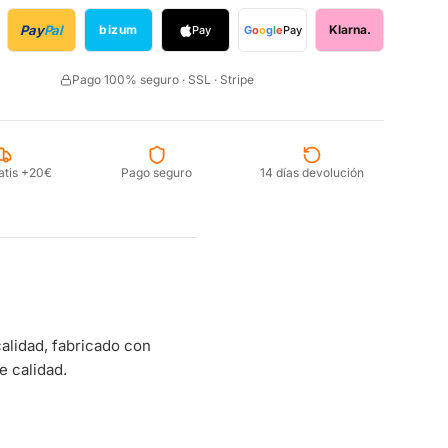
Pay
Pal
bizum
Klarna.
Pay
G
o
o
g
l
e
Pay
Pago 100% seguro · SSL · Stripe
atis +20€
Pago seguro
14 días devolución
alidad, fabricado con
e calidad.