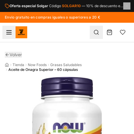
Saltar al contenido principal
Oferta especial NOW Foods
Código
NOW10
—
10% de descuento en toda la marca NOW Foods.
Envío gratuito en compras iguales o superiores a 20 €
Volver
Tienda
Now Foods
Grasas Saludables
Aceite de Onagra Superior – 60 cápsulas