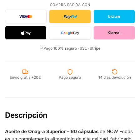
COMPRA RÁPIDA CON
Pay
Pal
bizum
VISA
Klarna.
Pay
G
o
o
g
l
e
Pay
Pago 100% seguro · SSL · Stripe
Envío gratis +20€
Pago seguro
14 días devolución
Descripción
Aceite de Onagra Superior – 60 cápsulas
de NOW Foods
es un complemento alimenticio de alta calidad, fabricado