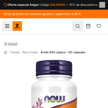
Saltar al contenido principal
Oferta especial Solgar
Código
SOLGAR10
—
10% de descuento en toda la marca Solgar.
Envío gratuito en compras iguales o superiores a 20 €
Volver
Tienda
Now Foods
Ácido Alfa Lipoico – 60 cápsulas