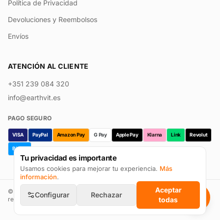
Política de Privacidad
Devoluciones y Reembolsos
Envíos
ATENCIÓN AL CLIENTE
+351 239 084 320
info@earthvit.es
PAGO SEGURO
VISA
PayPal
Amazon Pay
G Pay
Apple Pay
Klarna
Link
Revolut
Bizum
Tu privacidad es importante
Usamos cookies para mejorar tu experiencia.
Más
información
.
Aceptar
©
2026
Earthvit · Prevpharma Unipessoal Lda. Todos los derechos
Configurar
Rechazar
reservados.
todas
Reseñas en Trustpilot
Configurar cookies