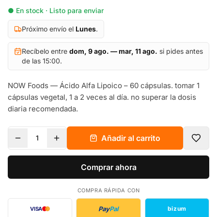
● En stock · Listo para enviar
Próximo envío el
Lunes
.
Recíbelo entre
dom, 9 ago. — mar, 11 ago.
si pides antes
de las 15:00.
NOW Foods — Ácido Alfa Lipoico – 60 cápsulas. tomar 1
cápsulas vegetal, 1 a 2 veces al día. no superar la dosis
diaria recomendada.
Añadir al carrito
1
Comprar ahora
COMPRA RÁPIDA CON
Pay
Pal
bizum
VISA