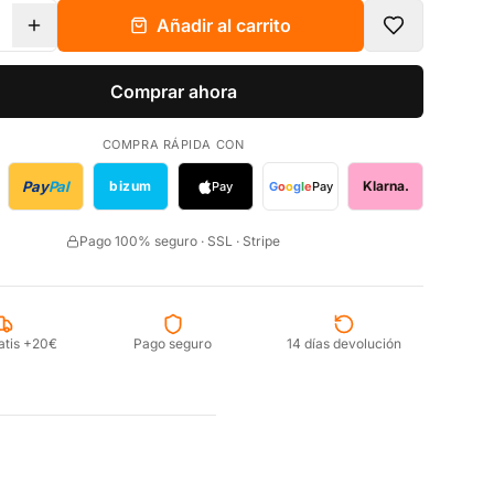
Añadir al carrito
Comprar ahora
COMPRA RÁPIDA CON
Pay
Pal
bizum
Klarna.
Pay
G
o
o
g
l
e
Pay
Pago 100% seguro · SSL · Stripe
atis +20€
Pago seguro
14 días devolución