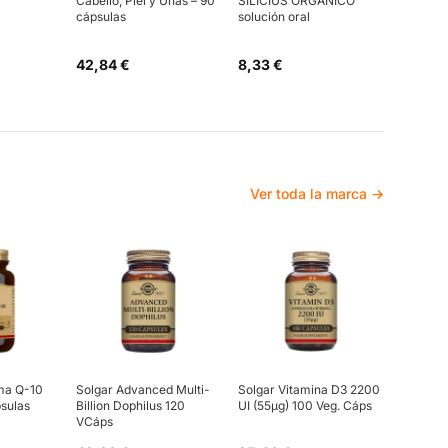
Cabello, Piel y Uñas – 90
SILICIUS ORGÁNICO
cápsulas
solución oral
42,84 €
8,33 €
Ver toda la marca →
ma Q-10
Solgar Advanced Multi-
Solgar Vitamina D3 2200
sulas
Billion Dophilus 120
UI (55µg) 100 Veg. Cáps
VCáps