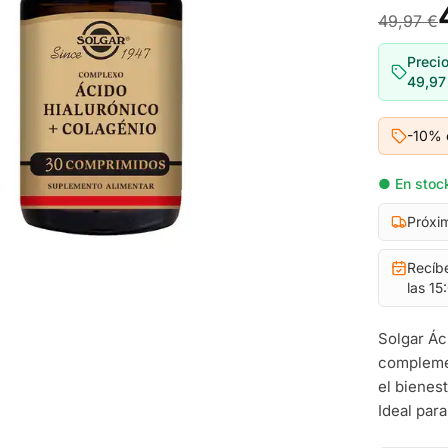
49,97 €
Precio
49,97
-10% 
● En stock
Próxi
Recíb
las 15
Solgar Ác
complemen
el bienes
Ideal para