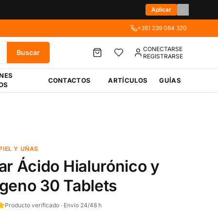
Aplicar
+351 239 084 320
CONECTARSE
Buscar
REGISTRARSE
ÉNES
CONTACTOS
ARTÍCULOS
GUÍAS
OS
PIEL Y UÑAS
ar Ácido Hialurónico y
geno 30 Tablets
Producto verificado · Envío 24/48 h