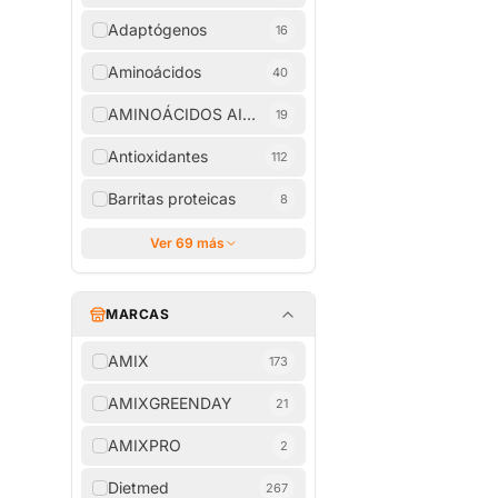
Adaptógenos
16
Aminoácidos
40
AMINOÁCIDOS AISLADOS
19
Antioxidantes
112
Barritas proteicas
8
Ver 69 más
MARCAS
AMIX
173
AMIXGREENDAY
21
AMIXPRO
2
Dietmed
267