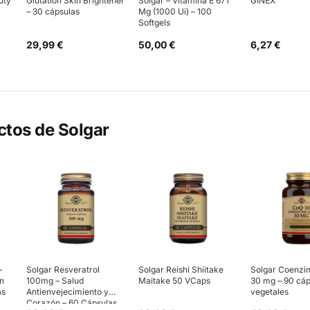
uty
Glutatión Skin Brightener
Solgar – Vitamina E 671
GINEX
– 30 cápsulas
Mg (1000 Ui) – 100
Softgels
29,99 €
50,00 €
6,27 €
ctos de
Solgar
–
Solgar Resveratrol
Solgar Reishi Shiitake
Solgar Coenzi
ón
100mg – Salud
Maitake 50 VCaps
30 mg – 90 cáp
as
Antienvejecimiento y
vegetales
Corazón – 60 Cápsulas