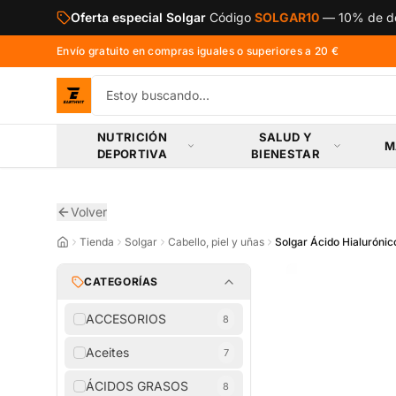
Saltar al contenido principal
Oferta especial Solgar
Código
SOLGAR10
—
10% de de
Envío gratuito en compras iguales o superiores a 20 €
NUTRICIÓN
SALUD Y
M
DEPORTIVA
BIENESTAR
Volver
Tienda
Solgar
Cabello, piel y uñas
Solgar Ácido Hialurónic
CATEGORÍAS
ACCESORIOS
8
Aceites
7
ÁCIDOS GRASOS
8