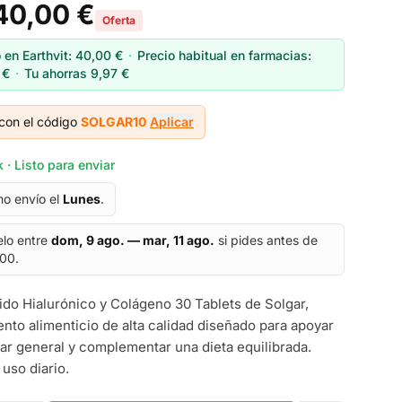
40,00 €
Oferta
 en Earthvit:
40,00 €
·
Precio habitual en farmacias:
 €
·
Tu ahorras
9,97 €
con el código
SOLGAR10
Aplicar
 · Listo para enviar
mo envío el
Lunes
.
elo entre
dom, 9 ago. — mar, 11 ago.
si pides antes de
:00.
ido Hialurónico y Colágeno 30 Tablets de Solgar,
to alimenticio de alta calidad diseñado para apoyar
tar general y complementar una dieta equilibrada.
 uso diario.