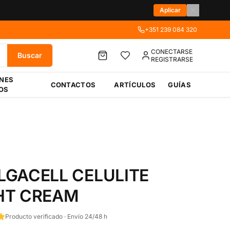
Aplicar
+351 239 084 320
CONECTARSE
Buscar
REGISTRARSE
ÉNES
CONTACTOS
ARTÍCULOS
GUÍAS
OS
LGACELL CELULITE
HT CREAM
Producto verificado · Envío 24/48 h