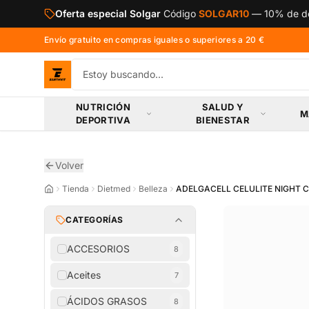
Saltar al contenido principal
Oferta especial NOW Foods
Código
NOW10
—
10% de
Envío gratuito en compras iguales o superiores a 20 €
NUTRICIÓN
SALUD Y
M
DEPORTIVA
BIENESTAR
Volver
Tienda
Dietmed
Belleza
ADELGACELL CELULITE NIGHT 
CATEGORÍAS
ACCESORIOS
8
Aceites
7
ÁCIDOS GRASOS
8