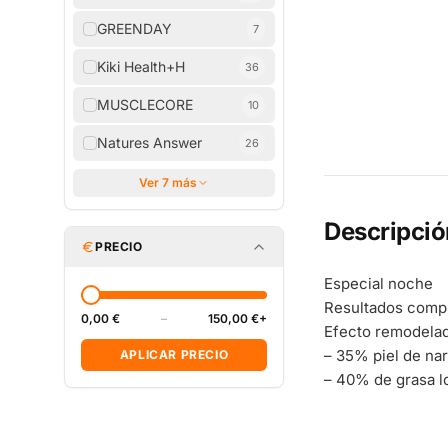
GREENDAY
7
Kiki Health+H
36
MUSCLECORE
10
Natures Answer
26
Ver 7 más
Descripció
PRECIO
Especial noche
Resultados comp
0,00 €
–
150,00 €+
Efecto remodelado
– 35% piel de nar
APLICAR PRECIO
– 40% de grasa l