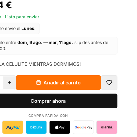
4 €
 · Listo para enviar
mo envío el
Lunes
.
elo entre
dom, 9 ago. — mar, 11 ago.
si pides antes de
:00.
 LA CELULITE MIENTRAS DORMIMOS!
Añadir al carrito
Comprar ahora
COMPRA RÁPIDA CON
Pay
Pal
bizum
Klarna.
Pay
G
o
o
g
l
e
Pay