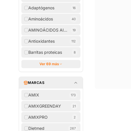
Adaptógenos
16
Aminoácidos
40
AMINOÁCIDOS AISLADOS
19
Antioxidantes
112
Barritas proteicas
8
Ver 69 más
MARCAS
AMIX
173
AMIXGREENDAY
21
AMIXPRO
2
Dietmed
267