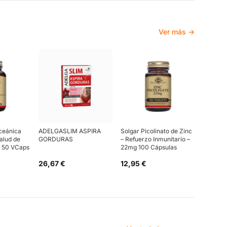
Ver más →
Oceánica
ADELGASLIM ASPIRA
Solgar Picolinato de Zinc
alud de
GORDURAS
– Refuerzo Inmunitario –
 – 50 VCaps
22mg 100 Cápsulas
26,67 €
12,95 €