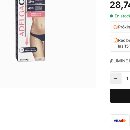
28,7
● En stock
Próxi
Recíb
las 15
¡ELIMINE
1
VISA