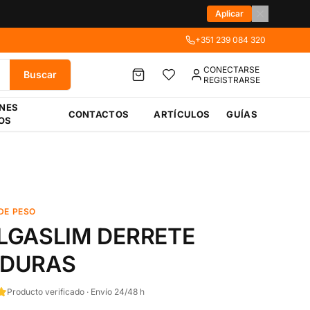
Aplicar
+351 239 084 320
CONECTARSE
Buscar
REGISTRARSE
ÉNES
CONTACTOS
ARTÍCULOS
GUÍAS
OS
DE PESO
LGASLIM DERRETE
DURAS
Producto verificado · Envío 24/48 h