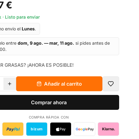
7 €
 · Listo para enviar
mo envío el
Lunes
.
elo entre
dom, 9 ago. — mar, 11 ago.
si pides antes de
:00.
R GRASAS? ¡AHORA ES POSIBLE!
Añadir al carrito
Comprar ahora
COMPRA RÁPIDA CON
Pay
Pal
bizum
Klarna.
Pay
G
o
o
g
l
e
Pay