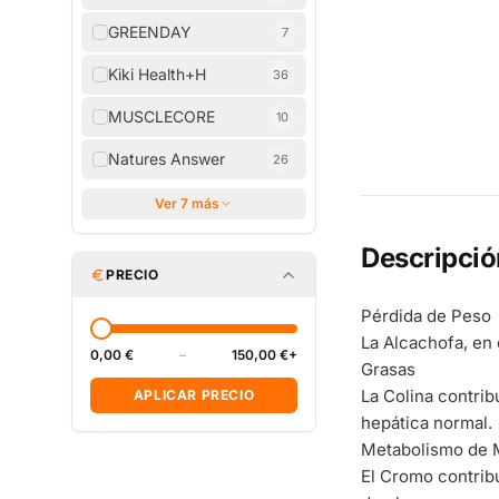
GREENDAY
7
Kiki Health+H
36
MUSCLECORE
10
Natures Answer
26
Ver 7 más
Descripció
PRECIO
Pérdida de Peso
La Alcachofa, en 
0,00 €
–
150,00 €+
Grasas
La Colina contrib
APLICAR PRECIO
hepática normal.
Metabolismo de 
El Cromo contrib