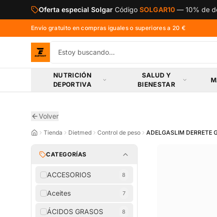
Saltar al contenido principal
Oferta especial Solgar
Código
SOLGAR10
—
10% de de
Envío gratuito en compras iguales o superiores a 20 €
NUTRICIÓN
SALUD Y
M
DEPORTIVA
BIENESTAR
Volver
Tienda
Dietmed
Control de peso
ADELGASLIM DERRETE
CATEGORÍAS
ACCESORIOS
8
Aceites
7
ÁCIDOS GRASOS
8