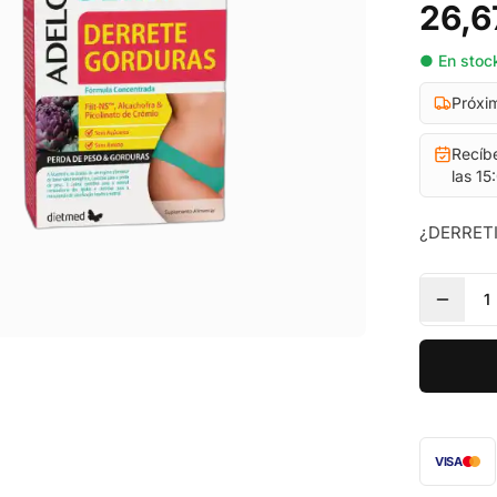
26,6
● En stock
Próxi
Recíb
las 15
¿DERRETI
1
VISA