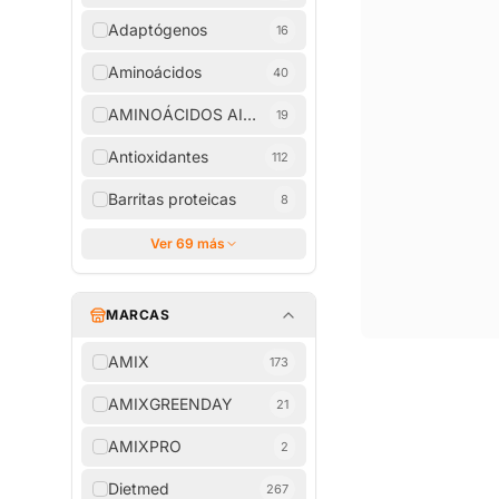
Adaptógenos
16
Aminoácidos
40
AMINOÁCIDOS AISLADOS
19
Antioxidantes
112
Barritas proteicas
8
Ver 69 más
MARCAS
AMIX
173
AMIXGREENDAY
21
AMIXPRO
2
Dietmed
267