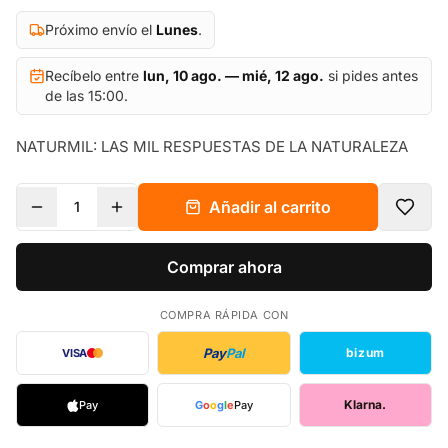
Próximo envío el
Lunes
.
Recíbelo entre
lun, 10 ago. — mié, 12 ago.
si pides antes
de las 15:00.
NATURMIL: LAS MIL RESPUESTAS DE LA NATURALEZA
Añadir al carrito
1
Comprar ahora
COMPRA RÁPIDA CON
Pay
Pal
bizum
VISA
Klarna.
Pay
G
o
o
g
l
e
Pay