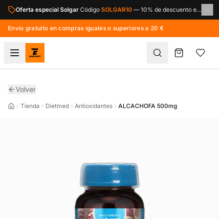
Saltar al contenido principal
Oferta especial Solgar
Código
SOLGAR10
—
10% de descuento en toda la marca Solgar.
Envío gratuito en compras iguales o superiores a 20 €
Volver
Tienda
Dietmed
Antioxidantes
ALCACHOFA 500mg