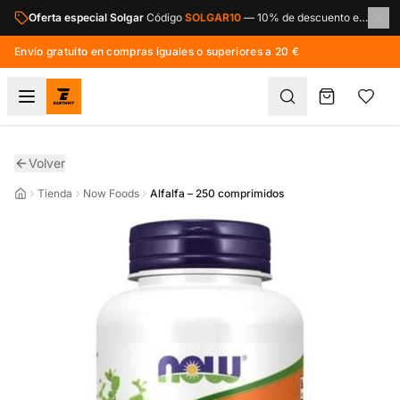
Saltar al contenido principal
Oferta especial Solgar
Código
SOLGAR10
—
10% de descuento en toda la marca Solgar.
Envío gratuito en compras iguales o superiores a 20 €
Volver
Tienda
Now Foods
Alfalfa – 250 comprimidos