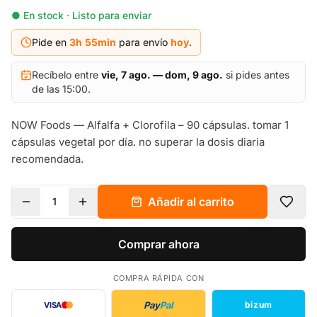
● En stock · Listo para enviar
Pide en
3h
55
min
para envío
hoy
.
Recíbelo entre
vie, 7 ago. — dom, 9 ago.
si pides antes
de las 15:00.
NOW Foods — Alfalfa + Clorofila – 90 cápsulas. tomar 1
cápsulas vegetal por día. no superar la dosis diaria
recomendada.
Añadir al carrito
1
Comprar ahora
COMPRA RÁPIDA CON
Pay
Pal
bizum
VISA