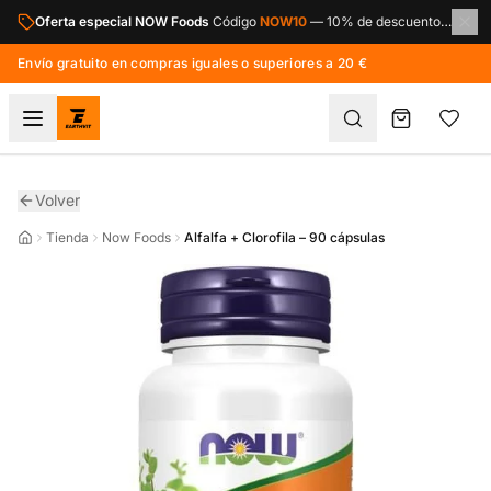
Saltar al contenido principal
Oferta especial NOW Foods
Código
NOW10
—
10% de descuento en toda la marca NOW Foods.
Envío gratuito en compras iguales o superiores a 20 €
Volver
Tienda
Now Foods
Alfalfa + Clorofila – 90 cápsulas