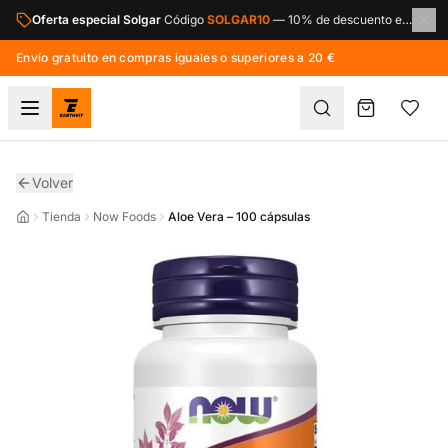
Saltar al contenido principal
Oferta especial Solgar
Código
SOLGAR10
—
10% de descuento en toda la marca Solgar.
Envío gratuito en compras iguales o superiores a 20 €
Volver
Tienda
Now Foods
Aloe Vera – 100 cápsulas