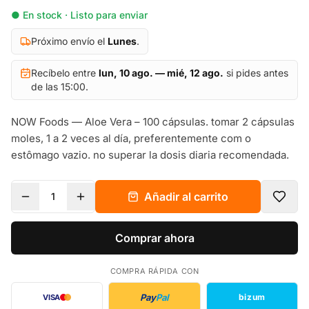
● En stock · Listo para enviar
Próximo envío el
Lunes
.
Recíbelo entre
lun, 10 ago. — mié, 12 ago.
si pides antes
de las 15:00.
NOW Foods — Aloe Vera – 100 cápsulas. tomar 2 cápsulas
moles, 1 a 2 veces al día, preferentemente com o
estômago vazio. no superar la dosis diaria recomendada.
Añadir al carrito
1
Comprar ahora
COMPRA RÁPIDA CON
Pay
Pal
bizum
VISA