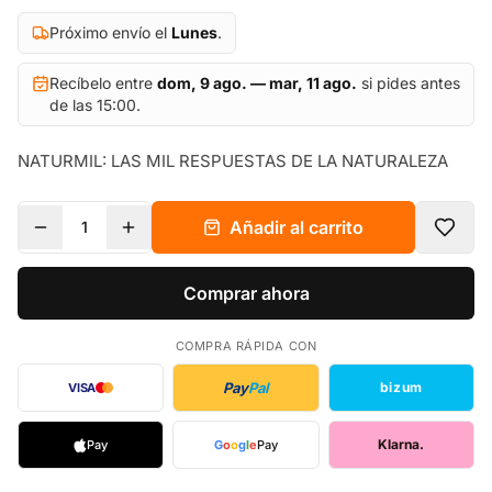
Próximo envío el
Lunes
.
Recíbelo entre
dom, 9 ago. — mar, 11 ago.
si pides antes
de las 15:00.
NATURMIL: LAS MIL RESPUESTAS DE LA NATURALEZA
Añadir al carrito
1
Comprar ahora
COMPRA RÁPIDA CON
Pay
Pal
bizum
VISA
Klarna.
Pay
G
o
o
g
l
e
Pay