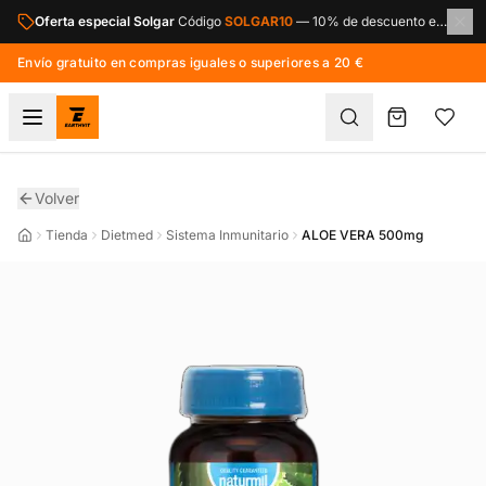
Saltar al contenido principal
Oferta especial Solgar
Código
SOLGAR10
—
10% de descuento en toda la marca Solgar.
Envío gratuito en compras iguales o superiores a 20 €
Volver
Tienda
Dietmed
Sistema Inmunitario
ALOE VERA 500mg