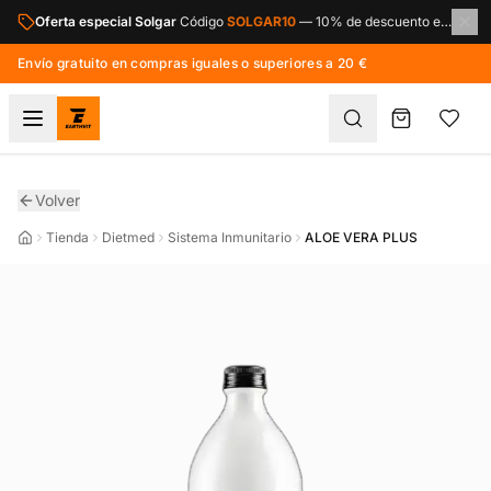
Saltar al contenido principal
Oferta especial Solgar
Código
SOLGAR10
—
10% de descuento en toda la marca Solgar.
Envío gratuito en compras iguales o superiores a 20 €
Volver
Tienda
Dietmed
Sistema Inmunitario
ALOE VERA PLUS