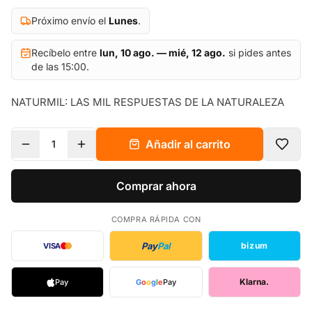
Próximo envío el
Lunes
.
Recíbelo entre
lun, 10 ago. — mié, 12 ago.
si pides antes
de las 15:00.
NATURMIL: LAS MIL RESPUESTAS DE LA NATURALEZA
Añadir al carrito
1
Comprar ahora
COMPRA RÁPIDA CON
Pay
Pal
bizum
VISA
Klarna.
Pay
G
o
o
g
l
e
Pay