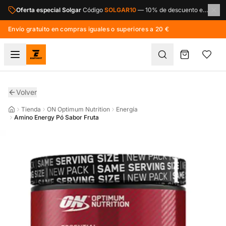
Saltar al contenido principal
Oferta especial Solgar
Código
SOLGAR10
—
10% de descuento en toda la marca Solgar.
Envío gratuito en compras iguales o superiores a 20 €
Volver
Tienda
ON Optimum Nutrition
Energía
Amino Energy Pó Sabor Fruta