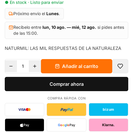
● En stock · Listo para enviar
Próximo envío el
Lunes
.
Recíbelo entre
lun, 10 ago. — mié, 12 ago.
si pides antes
de las 15:00.
NATURMIL: LAS MIL RESPUESTAS DE LA NATURALEZA
Añadir al carrito
1
Comprar ahora
COMPRA RÁPIDA CON
Pay
Pal
bizum
VISA
Klarna.
Pay
G
o
o
g
l
e
Pay