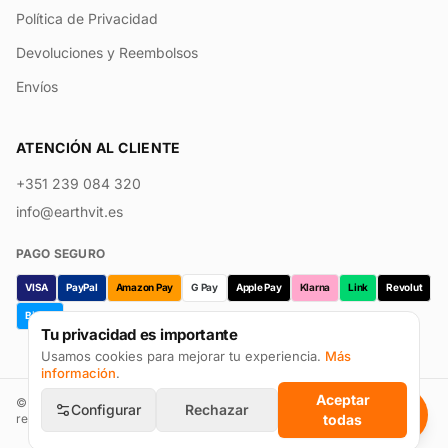
Política de Privacidad
Devoluciones y Reembolsos
Envíos
ATENCIÓN AL CLIENTE
+351 239 084 320
info@earthvit.es
PAGO SEGURO
VISA
PayPal
Amazon Pay
G Pay
Apple Pay
Klarna
Link
Revolut
Bizum
Tu privacidad es importante
Usamos cookies para mejorar tu experiencia.
Más
información
.
Aceptar
©
2026
Earthvit · Prevpharma Unipessoal Lda. Todos los derechos
Configurar
Rechazar
reservados.
todas
Reseñas en Trustpilot
Configurar cookies