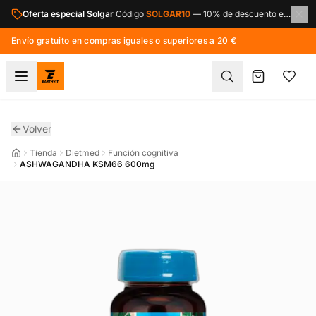
Saltar al contenido principal
Oferta especial Solgar
Código
SOLGAR10
—
10% de descuento en toda la marca Solgar.
Envío gratuito en compras iguales o superiores a 20 €
Volver
Tienda
Dietmed
Función cognitiva
ASHWAGANDHA KSM66 600mg