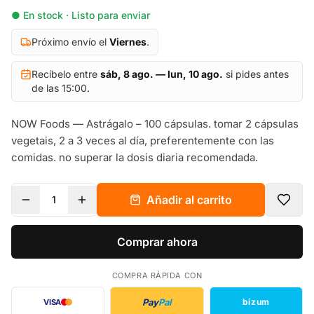
● En stock · Listo para enviar
Próximo envío el
Viernes
.
Recíbelo entre
sáb, 8 ago. — lun, 10 ago.
si pides antes
de las 15:00.
NOW Foods — Astrágalo – 100 cápsulas. tomar 2 cápsulas
vegetais, 2 a 3 veces al día, preferentemente con las
comidas. no superar la dosis diaria recomendada.
Añadir al carrito
1
Comprar ahora
COMPRA RÁPIDA CON
Pay
Pal
bizum
VISA