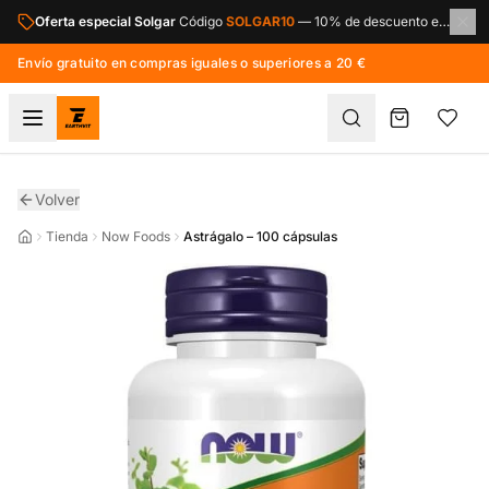
Saltar al contenido principal
Oferta especial Solgar
Código
SOLGAR10
—
10% de descuento en toda la marca Solgar.
Envío gratuito en compras iguales o superiores a 20 €
Volver
Tienda
Now Foods
Astrágalo – 100 cápsulas