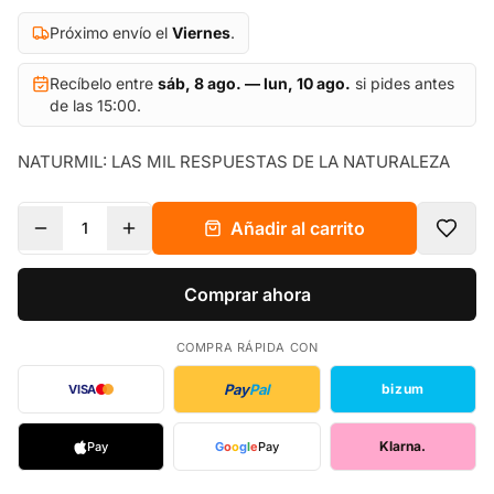
Próximo envío el
Viernes
.
Recíbelo entre
sáb, 8 ago. — lun, 10 ago.
si pides antes
de las 15:00.
NATURMIL: LAS MIL RESPUESTAS DE LA NATURALEZA
Añadir al carrito
1
Comprar ahora
COMPRA RÁPIDA CON
Pay
Pal
bizum
VISA
Klarna.
Pay
G
o
o
g
l
e
Pay