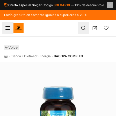
Saltar al contenido principal
Oferta especial Solgar
Código
SOLGAR10
—
10% de descuento en toda la marca Solgar.
Envío gratuito en compras iguales o superiores a 20 €
Volver
Tienda
Dietmed
Energía
BACOPA COMPLEX