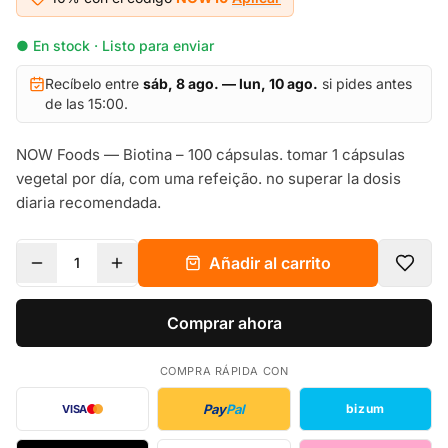
● En stock · Listo para enviar
Recíbelo entre
sáb, 8 ago. — lun, 10 ago.
si pides antes
de las 15:00.
NOW Foods — Biotina – 100 cápsulas. tomar 1 cápsulas
vegetal por día, com uma refeição. no superar la dosis
diaria recomendada.
Añadir al carrito
1
Comprar ahora
COMPRA RÁPIDA CON
Pay
Pal
bizum
VISA