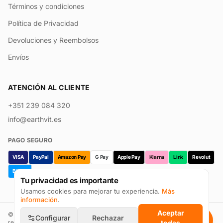
Términos y condiciones
Política de Privacidad
Devoluciones y Reembolsos
Envíos
ATENCIÓN AL CLIENTE
+351 239 084 320
info@earthvit.es
PAGO SEGURO
VISA
PayPal
Amazon Pay
G Pay
Apple Pay
Klarna
Link
Revolut
Bizum
Tu privacidad es importante
Usamos cookies para mejorar tu experiencia.
Más
información
.
Aceptar
©
2026
Earthvit · Prevpharma Unipessoal Lda. Todos los derechos
Configurar
Rechazar
reservados.
todas