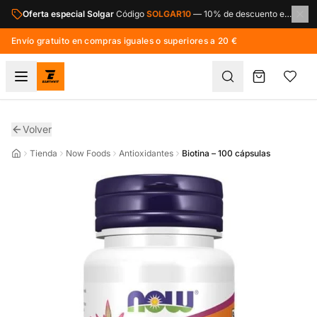
Saltar al contenido principal
Oferta especial Solgar
Código
SOLGAR10
—
10% de descuento en toda la marca Solgar.
Envío gratuito en compras iguales o superiores a 20 €
Volver
Tienda
Now Foods
Antioxidantes
Biotina – 100 cápsulas