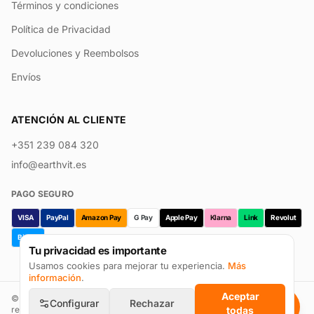
Términos y condiciones
Política de Privacidad
Devoluciones y Reembolsos
Envíos
ATENCIÓN AL CLIENTE
+351 239 084 320
info@earthvit.es
PAGO SEGURO
VISA
PayPal
Amazon Pay
G Pay
Apple Pay
Klarna
Link
Revolut
Bizum
Tu privacidad es importante
Usamos cookies para mejorar tu experiencia.
Más
información
.
Aceptar
©
2026
Earthvit · Prevpharma Unipessoal Lda. Todos los derechos
Configurar
Rechazar
reservados.
todas