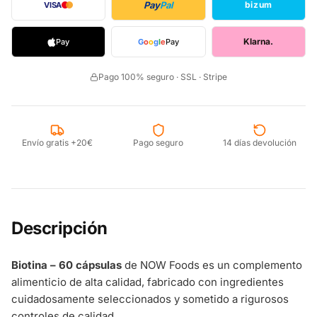
Pay
Pal
bizum
VISA
Klarna.
Pay
G
o
o
g
l
e
Pay
Pago 100% seguro · SSL · Stripe
Envío gratis +20€
Pago seguro
14 días devolución
Descripción
Biotina – 60 cápsulas
de NOW Foods es un complemento
alimenticio de alta calidad, fabricado con ingredientes
cuidadosamente seleccionados y sometido a rigurosos
controles de calidad.