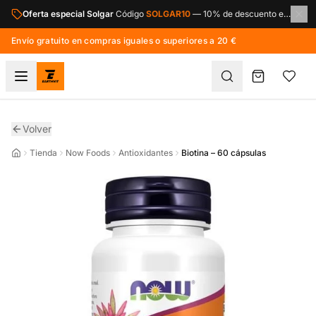
Saltar al contenido principal
Oferta especial Solgar
Código
SOLGAR10
—
10% de descuento en toda la marca Solgar.
Envío gratuito en compras iguales o superiores a 20 €
Volver
Tienda
Now Foods
Antioxidantes
Biotina – 60 cápsulas