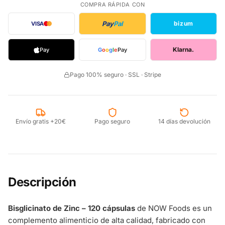
COMPRA RÁPIDA CON
Pay
Pal
bizum
VISA
Klarna.
Pay
G
o
o
g
l
e
Pay
Pago 100% seguro · SSL · Stripe
Envío gratis +20€
Pago seguro
14 días devolución
Descripción
Bisglicinato de Zinc – 120 cápsulas
de NOW Foods es un
complemento alimenticio de alta calidad, fabricado con