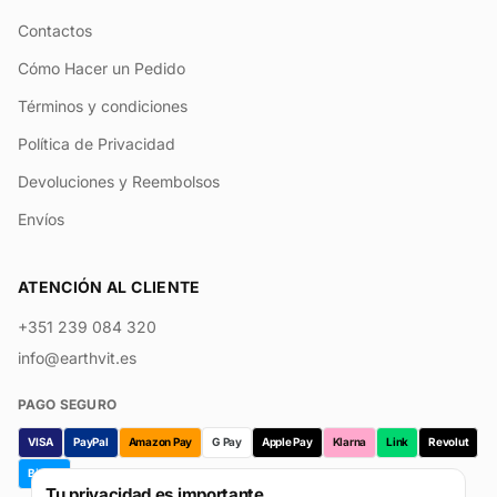
Contactos
Cómo Hacer un Pedido
Términos y condiciones
Política de Privacidad
Devoluciones y Reembolsos
Envíos
ATENCIÓN AL CLIENTE
+351 239 084 320
info@earthvit.es
PAGO SEGURO
VISA
PayPal
Amazon Pay
G Pay
Apple Pay
Klarna
Link
Revolut
Bizum
Tu privacidad es importante