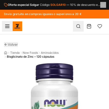
Saltar al contenido principal
Oferta especial Solgar
Código
SOLGAR10
—
10% de descuento en toda la marca Solgar.
Envío gratuito en compras iguales o superiores a 20 €
Volver
Tienda
Now Foods
Aminoácidos
Bisglicinato de Zinc – 120 cápsulas