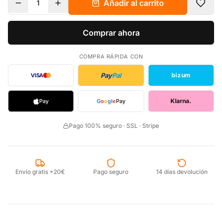
Añadir al carrito
1
Comprar ahora
COMPRA RÁPIDA CON
Pay
Pal
bizum
VISA
Klarna.
Pay
G
o
o
g
l
e
Pay
Pago 100% seguro · SSL · Stripe
Envío gratis +20€
Pago seguro
14 días devolución