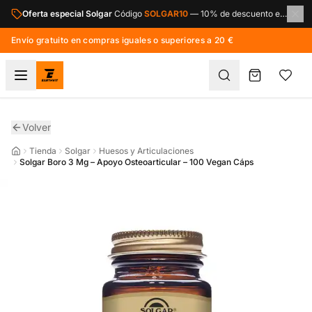
Saltar al contenido principal
Oferta especial Solgar
Código
SOLGAR10
—
10% de descuento en toda la marca Solgar.
Envío gratuito en compras iguales o superiores a 20 €
Volver
Tienda
Solgar
Huesos y Articulaciones
Solgar Boro 3 Mg – Apoyo Osteoarticular – 100 Vegan Cáps