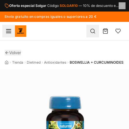
Saltar al contenido principal
Oferta especial Solgar
Código
SOLGAR10
—
10% de descuento en toda la marca Solgar.
Envío gratuito en compras iguales o superiores a 20 €
Volver
Tienda
Dietmed
Antioxidantes
BOSWELLIA + CURCUMINOIDES