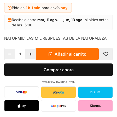
Pide en
1h
1
min
para envío
hoy
.
Recíbelo entre
mar, 11 ago. — jue, 13 ago.
si pides antes
de las 15:00.
NATURMIL: LAS MIL RESPUESTAS DE LA NATURALEZA
Añadir al carrito
1
Comprar ahora
COMPRA RÁPIDA CON
Pay
Pal
bizum
VISA
Klarna.
Pay
G
o
o
g
l
e
Pay