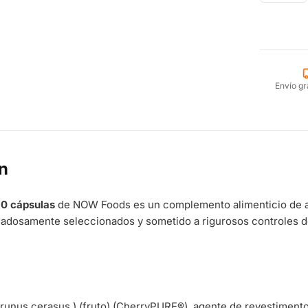
Envío gr
n
90 cápsulas
de NOW Foods es un complemento alimenticio de al
dadosamente seleccionados y sometido a rigurosos controles d
Prunus cerasus ) (fruto) (CherryPURE®), agente de revestimento