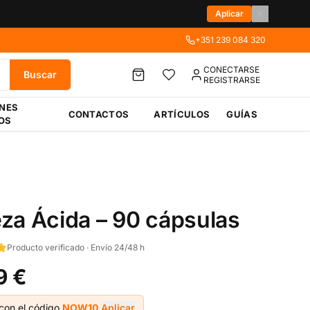
Aplicar
+351 239 084 320
CONECTARSE
Buscar
REGISTRARSE
ÉNES
CONTACTOS
ARTÍCULOS
GUÍAS
OS
za Ácida – 90 cápsulas
Producto verificado · Envío 24/48 h
9 €
con el código
NOW10
Aplicar