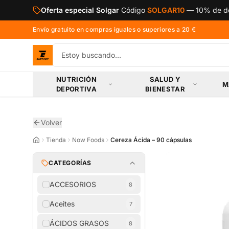
Saltar al contenido principal
Oferta especial Solgar
Código
SOLGAR10
—
10% de de
Envío gratuito en compras iguales o superiores a 20 €
NUTRICIÓN
SALUD Y
M
DEPORTIVA
BIENESTAR
Volver
Tienda
Now Foods
Cereza Ácida – 90 cápsulas
CATEGORÍAS
ACCESORIOS
8
Aceites
7
ÁCIDOS GRASOS
8