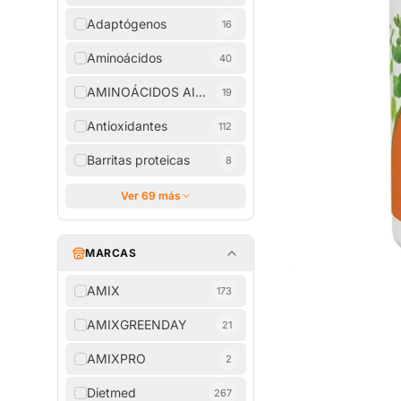
Adaptógenos
16
Aminoácidos
40
AMINOÁCIDOS AISLADOS
19
Antioxidantes
112
Barritas proteicas
8
Ver 69 más
MARCAS
AMIX
173
AMIXGREENDAY
21
AMIXPRO
2
Dietmed
267