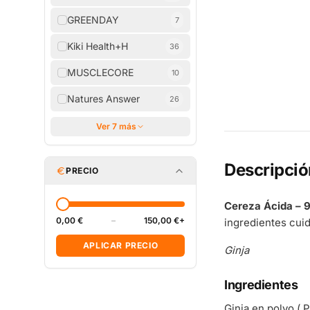
GREENDAY
7
Kiki Health+H
36
MUSCLECORE
10
Natures Answer
26
Ver 7 más
Descripció
PRECIO
Cereza Ácida – 
0,00 €
–
150,00 €+
ingredientes cui
APLICAR PRECIO
Ginja
Ingredientes
Ginja en polvo ( 