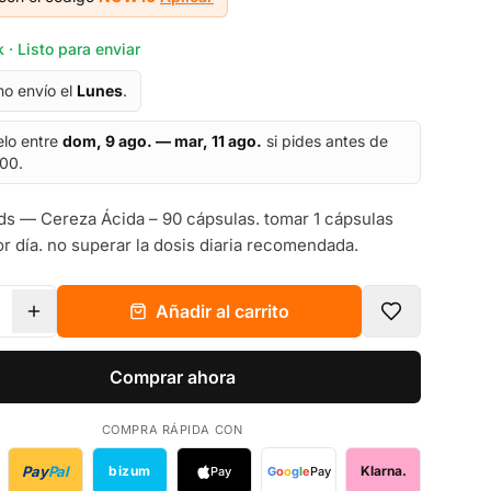
 · Listo para enviar
mo envío el
Lunes
.
elo entre
dom, 9 ago. — mar, 11 ago.
si pides antes de
:00.
 — Cereza Ácida – 90 cápsulas. tomar 1 cápsulas
or día. no superar la dosis diaria recomendada.
Añadir al carrito
Comprar ahora
COMPRA RÁPIDA CON
Pay
Pal
bizum
Klarna.
Pay
G
o
o
g
l
e
Pay