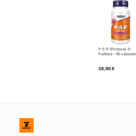
P-5-P (Piridoxal-5-
Fosfato) – 90 cápsula
28,90 €