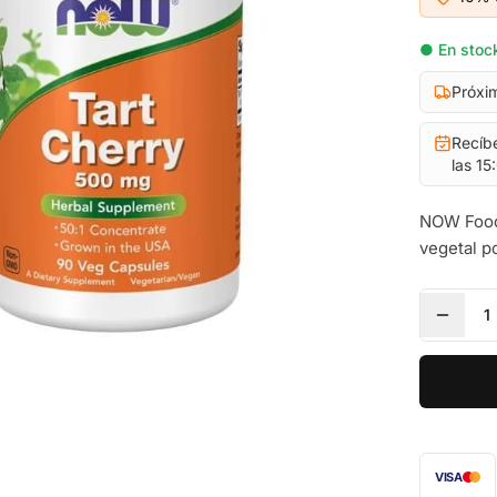
● En stock
Próxi
Recíb
las 15
NOW Foods
vegetal p
1
VISA