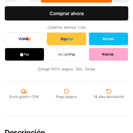
Comprar ahora
COMPRA RÁPIDA CON
Pay
Pal
bizum
VISA
Klarna.
Pay
G
o
o
g
l
e
Pay
Pago 100% seguro · SSL · Stripe
Envío gratis +20€
Pago seguro
14 días devolución
Descripción