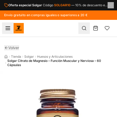
Saltar al contenido principal
Oferta especial Solgar
Código
SOLGAR10
—
10% de descuento en toda la marca Solgar.
Envío gratuito en compras iguales o superiores a 20 €
Volver
Tienda
Solgar
Huesos y Articulaciones
Solgar Citrato de Magnesio – Función Muscular y Nerviosa – 60
Cápsulas