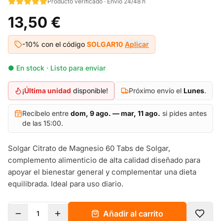
Producto verificado · Envío 24/48 h
13,50 €
-10% con el código
SOLGAR10
Aplicar
● En stock · Listo para enviar
¡
Última unidad
disponible!
Próximo envío el
Lunes
.
Recíbelo entre
dom, 9 ago. — mar, 11 ago.
si pides antes
de las 15:00.
Solgar Citrato de Magnesio 60 Tabs de Solgar,
complemento alimenticio de alta calidad diseñado para
apoyar el bienestar general y complementar una dieta
equilibrada. Ideal para uso diario.
Añadir al carrito
1