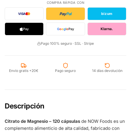
COMPRA RÁPIDA CON
Pay
Pal
bizum
VISA
Klarna.
Pay
G
o
o
g
l
e
Pay
Pago 100% seguro · SSL · Stripe
Envío gratis +20€
Pago seguro
14 días devolución
Descripción
Citrato de Magnesio – 120 cápsulas
de NOW Foods es un
complemento alimenticio de alta calidad, fabricado con