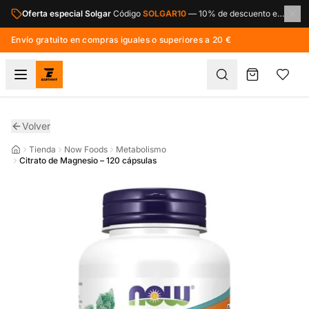
Saltar al contenido principal
Oferta especial Solgar
Código
SOLGAR10
—
10% de descuento en toda la marca Solgar.
Envío gratuito en compras iguales o superiores a 20 €
Volver
Tienda
Now Foods
Metabolismo
Citrato de Magnesio – 120 cápsulas