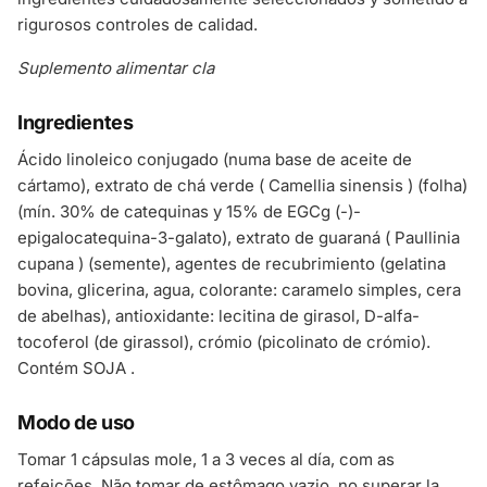
rigurosos controles de calidad.
Suplemento alimentar cla
Ingredientes
Ácido linoleico conjugado (numa base de aceite de
cártamo), extrato de chá verde ( Camellia sinensis ) (folha)
(mín. 30% de catequinas y 15% de EGCg (-)-
epigalocatequina-3-galato), extrato de guaraná ( Paullinia
cupana ) (semente), agentes de recubrimiento (gelatina
bovina, glicerina, agua, colorante: caramelo simples, cera
de abelhas), antioxidante: lecitina de girasol, D-alfa-
tocoferol (de girassol), crómio (picolinato de crómio).
Contém SOJA .
Modo de uso
Tomar 1 cápsulas mole, 1 a 3 veces al día, com as
refeições. Não tomar de estômago vazio. no superar la