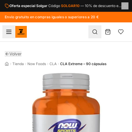
Saltar al contenido principal
Oferta especial Solgar
Código
SOLGAR10
—
10% de descuento en toda la marca Solgar.
Envío gratuito en compras iguales o superiores a 20 €
Volver
Tienda
Now Foods
CLA
CLA Extreme – 90 cápsulas