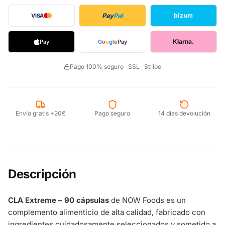
Pay
Pal
bizum
VISA
Klarna.
Pay
G
o
o
g
l
e
Pay
Pago 100% seguro · SSL · Stripe
Envío gratis +20€
Pago seguro
14 días devolución
Descripción
CLA Extreme – 90 cápsulas
de NOW Foods es un
complemento alimenticio de alta calidad, fabricado con
ingredientes cuidadosamente seleccionados y sometido a