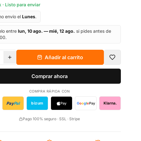
 · Listo para enviar
mo envío el
Lunes
.
elo entre
lun, 10 ago. — mié, 12 ago.
si pides antes de
:00.
Añadir al carrito
Comprar ahora
COMPRA RÁPIDA CON
Pay
Pal
bizum
Klarna.
Pay
G
o
o
g
l
e
Pay
Pago 100% seguro · SSL · Stripe