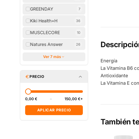
GREENDAY
7
Kiki Health+H
36
MUSCLECORE
10
Descripció
Natures Answer
26
Ver 7 más
Energía
La Vitamina B6 c
Antioxidante
PRECIO
La Vitamina E con
0,00 €
–
150,00 €+
APLICAR PRECIO
También te