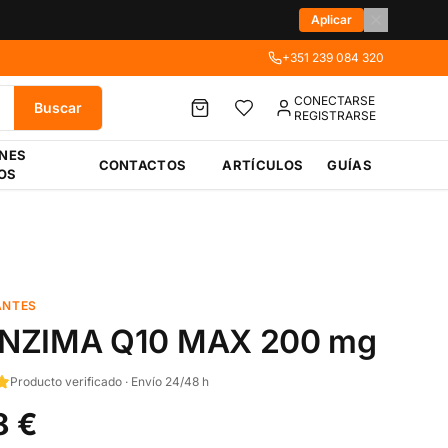
Aplicar
+351 239 084 320
CONECTARSE
Buscar
REGISTRARSE
ÉNES
CONTACTOS
ARTÍCULOS
GUÍAS
OS
ANTES
NZIMA Q10 MAX 200 mg
Producto verificado · Envío 24/48 h
8 €