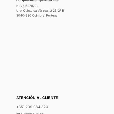
NIF: 515978221
Urb. Quinta da Várzea, Lt 23, 2º B
3040-380 Coimbra, Portugal
ATENCIÓN AL CLIENTE
+351 239 084 320
info@earthvit.es