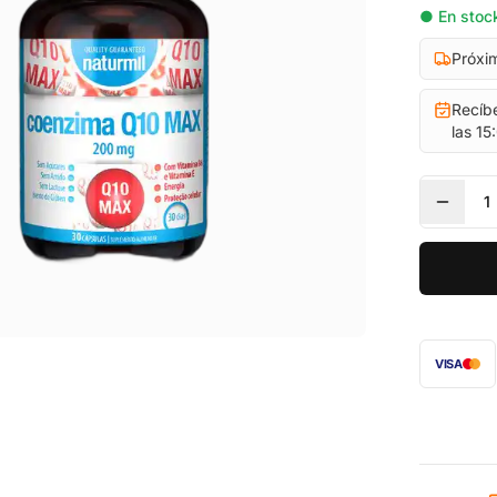
● En stock
Próxi
Recíb
las 15
1
VISA