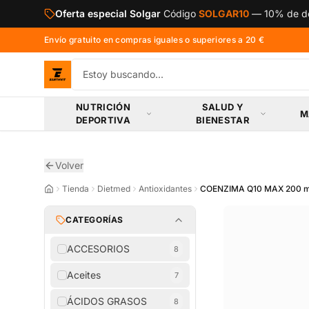
Saltar al contenido principal
Oferta especial Solgar
Código
SOLGAR10
—
10% de de
Envío gratuito en compras iguales o superiores a 20 €
NUTRICIÓN
SALUD Y
M
DEPORTIVA
BIENESTAR
Volver
Tienda
Dietmed
Antioxidantes
COENZIMA Q10 MAX 200 
CATEGORÍAS
ACCESORIOS
8
Aceites
7
ÁCIDOS GRASOS
8