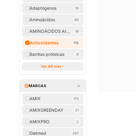
Adaptógenos
16
Aminoácidos
40
AMINOÁCIDOS AISLADOS
19
Antioxidantes
112
Barritas proteicas
8
Ver 69 más
MARCAS
AMIX
173
AMIXGREENDAY
21
AMIXPRO
2
Dietmed
267