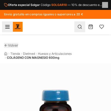
Saltar al contenido principal
Oferta especial Solgar
Código
SOLGAR10
—
10% de descuento en toda la marca Solgar.
Envío gratuito en compras iguales o superiores a 20 €
Volver
Tienda
Dietmed
Huesos y Articulaciones
COLÁGENO CON MAGNESIO 600mg