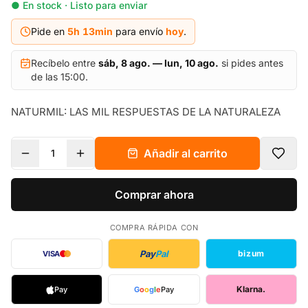
● En stock · Listo para enviar
Pide en
5h
13
min
para envío
hoy
.
Recíbelo entre
sáb, 8 ago. — lun, 10 ago.
si pides antes
de las 15:00.
NATURMIL: LAS MIL RESPUESTAS DE LA NATURALEZA
Añadir al carrito
1
Comprar ahora
COMPRA RÁPIDA CON
Pay
Pal
bizum
VISA
Klarna.
Pay
G
o
o
g
l
e
Pay