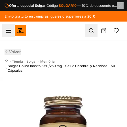
Saltar al contenido principal
Oferta especial Solgar
Código
SOLGAR10
—
10% de descuento en toda la marca Solgar.
Envío gratuito en compras iguales o superiores a 20 €
Volver
Tienda
Solgar
Memória
Solgar Colina Inositol 250/250 mg – Salud Cerebral y Nerviosa – 50
Cápsulas