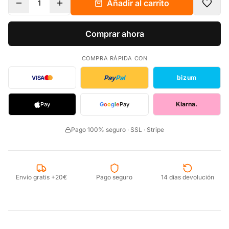
Añadir al carrito
1
Comprar ahora
COMPRA RÁPIDA CON
Pay
Pal
bizum
VISA
Klarna.
Pay
G
o
o
g
l
e
Pay
Pago 100% seguro · SSL · Stripe
Envío gratis +20€
Pago seguro
14 días devolución