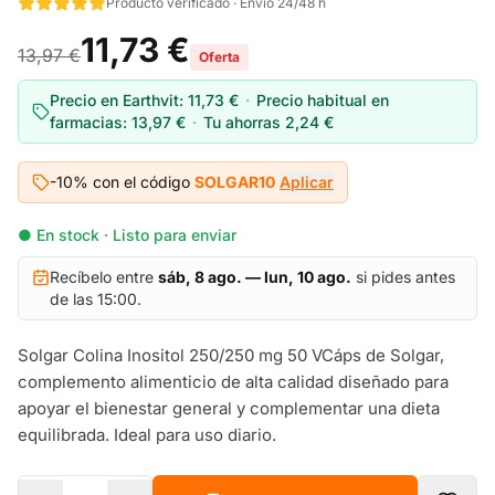
Producto verificado · Envío 24/48 h
11,73 €
13,97 €
Oferta
Precio en Earthvit:
11,73 €
·
Precio habitual en
farmacias:
13,97 €
·
Tu ahorras
2,24 €
-10% con el código
SOLGAR10
Aplicar
● En stock · Listo para enviar
Recíbelo entre
sáb, 8 ago. — lun, 10 ago.
si pides antes
de las 15:00.
Solgar Colina Inositol 250/250 mg 50 VCáps de Solgar,
complemento alimenticio de alta calidad diseñado para
apoyar el bienestar general y complementar una dieta
equilibrada. Ideal para uso diario.