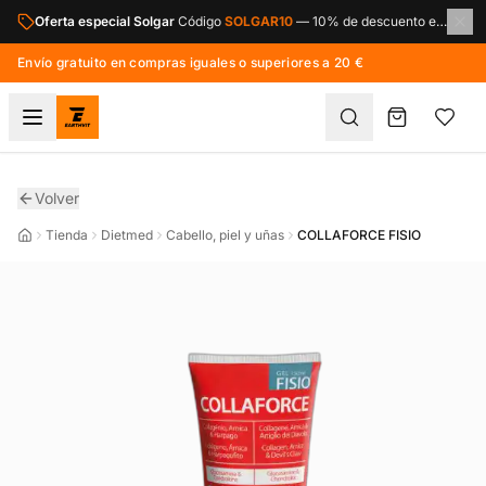
Saltar al contenido principal
Oferta especial Solgar
Código
SOLGAR10
—
10% de descuento en toda la marca Solgar.
Envío gratuito en compras iguales o superiores a 20 €
Volver
Tienda
Dietmed
Cabello, piel y uñas
COLLAFORCE FISIO