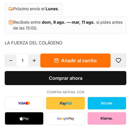
Próximo envío el
Lunes
.
Recíbelo entre
dom, 9 ago. — mar, 11 ago.
si pides antes
de las 15:00.
LA FUERZA DEL COLÁGENO
Añadir al carrito
1
Comprar ahora
COMPRA RÁPIDA CON
Pay
Pal
bizum
VISA
Klarna.
Pay
G
o
o
g
l
e
Pay