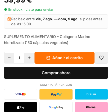
● En stock · Listo para enviar
Recíbelo entre
vie, 7 ago. — dom, 9 ago.
si pides antes
de las 15:00.
SUPLEMENTO ALIMENTARIO – Colágeno Marino
hidrolizado (150 cápsulas vegetales)
Añadir al carrito
1
Comprar ahora
COMPRA RÁPIDA CON
Pay
Pal
bizum
VISA
Klarna.
Pay
G
o
o
g
l
e
Pay