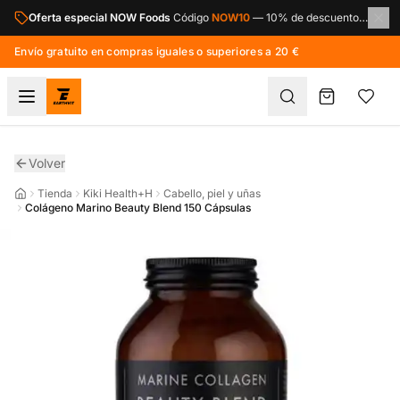
Saltar al contenido principal
Oferta especial NOW Foods
Código
NOW10
—
10% de descuento en toda la marca NOW Foods.
Envío gratuito en compras iguales o superiores a 20 €
Volver
Tienda
Kiki Health+H
Cabello, piel y uñas
Colágeno Marino Beauty Blend 150 Cápsulas