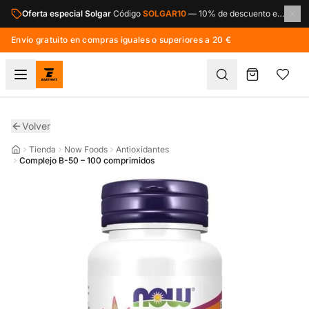
Saltar al contenido principal
Oferta especial Solgar
Código
SOLGAR10
—
10% de descuento en toda la marca Solgar.
Envío gratuito en compras iguales o superiores a 20 €
Volver
Tienda
Now Foods
Antioxidantes
Complejo B-50 – 100 comprimidos