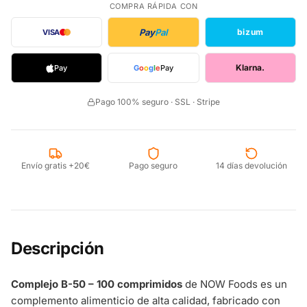
COMPRA RÁPIDA CON
Pay
Pal
bizum
VISA
Klarna.
Pay
G
o
o
g
l
e
Pay
Pago 100% seguro · SSL · Stripe
Envío gratis +20€
Pago seguro
14 días devolución
Descripción
Complejo B-50 – 100 comprimidos
de NOW Foods es un
complemento alimenticio de alta calidad, fabricado con