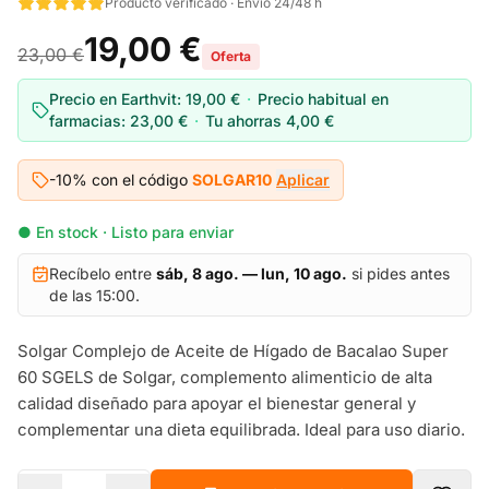
Producto verificado · Envío 24/48 h
19,00 €
23,00 €
Oferta
Precio en Earthvit:
19,00 €
·
Precio habitual en
farmacias:
23,00 €
·
Tu ahorras
4,00 €
-10% con el código
SOLGAR10
Aplicar
● En stock · Listo para enviar
Recíbelo entre
sáb, 8 ago. — lun, 10 ago.
si pides antes
de las 15:00.
Solgar Complejo de Aceite de Hígado de Bacalao Super
60 SGELS de Solgar, complemento alimenticio de alta
calidad diseñado para apoyar el bienestar general y
complementar una dieta equilibrada. Ideal para uso diario.