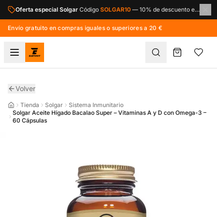
Saltar al contenido principal
Oferta especial Solgar
Código
SOLGAR10
—
10% de descuento en toda la marca Solgar.
Envío gratuito en compras iguales o superiores a 20 €
Volver
Tienda
Solgar
Sistema Inmunitario
Solgar Aceite Hígado Bacalao Super – Vitaminas A y D con Omega-3 –
60 Cápsulas