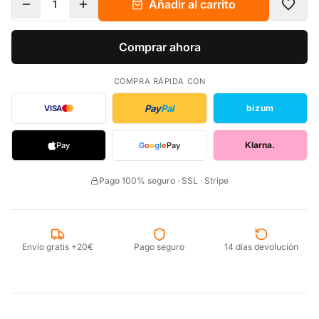
Añadir al carrito
1
Comprar ahora
COMPRA RÁPIDA CON
Pay
Pal
bizum
VISA
Klarna.
Pay
G
o
o
g
l
e
Pay
Pago 100% seguro · SSL · Stripe
Envío gratis +20€
Pago seguro
14 días devolución