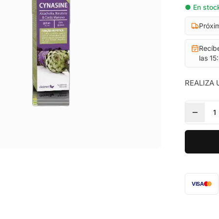
● En stock
Próxi
Recíb
las 15
REALIZA 
1
VISA