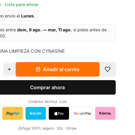
 · Listo para enviar
mo envío el
Lunes
.
elo entre
dom, 9 ago. — mar, 11 ago.
si pides antes de
:00.
UNA LIMPIEZA CON CYNASINE
Añadir al carrito
Comprar ahora
COMPRA RÁPIDA CON
Pay
Pal
bizum
Klarna.
Pay
G
o
o
g
l
e
Pay
Pago 100% seguro · SSL · Stripe