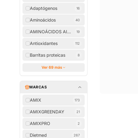
Adaptógenos
16
Aminoácidos
40
AMINOÁCIDOS AISLADOS
19
Antioxidantes
112
Barritas proteicas
8
Ver 69 más
MARCAS
AMIX
173
AMIXGREENDAY
21
AMIXPRO
2
Dietmed
267