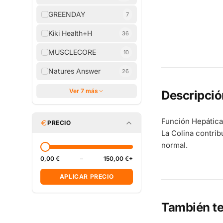
GREENDAY
7
Kiki Health+H
36
MUSCLECORE
10
Natures Answer
26
Ver 7 más
Descripció
Función Hepática
PRECIO
La Colina contrib
normal.
0,00 €
–
150,00 €+
APLICAR PRECIO
También te