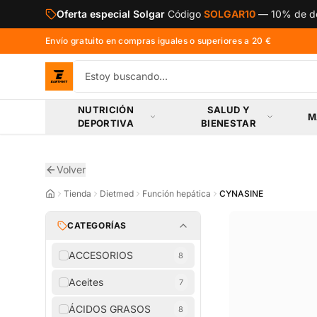
Saltar al contenido principal
Oferta especial NOW Foods
Código
NOW10
—
10% de
Envío gratuito en compras iguales o superiores a 20 €
NUTRICIÓN
SALUD Y
M
DEPORTIVA
BIENESTAR
Volver
Tienda
Dietmed
Función hepática
CYNASINE
CATEGORÍAS
ACCESORIOS
8
Aceites
7
ÁCIDOS GRASOS
8