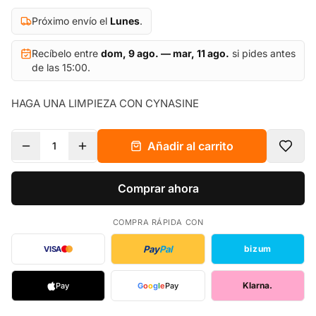
Próximo envío el
Lunes
.
Recíbelo entre
dom, 9 ago. — mar, 11 ago.
si pides antes
de las 15:00.
HAGA UNA LIMPIEZA CON CYNASINE
Añadir al carrito
1
Comprar ahora
COMPRA RÁPIDA CON
Pay
Pal
bizum
VISA
Klarna.
Pay
G
o
o
g
l
e
Pay