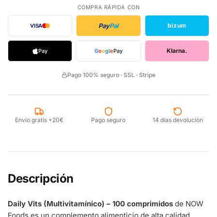
COMPRA RÁPIDA CON
Pay
Pal
bizum
VISA
Klarna.
Pay
G
o
o
g
l
e
Pay
Pago 100% seguro · SSL · Stripe
Envío gratis +20€
Pago seguro
14 días devolución
Descripción
Daily Vits (Multivitamínico) – 100 comprimidos
de NOW
Foods es un complemento alimenticio de alta calidad,