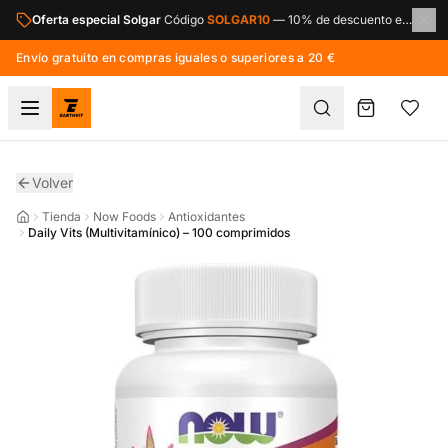
Saltar al contenido principal
Oferta especial Solgar
Código
SOLGAR10
—
10% de descuento en toda la marca Solgar.
Envío gratuito en compras iguales o superiores a 20 €
Volver
Tienda
Now Foods
Antioxidantes
Daily Vits (Multivitamínico) – 100 comprimidos