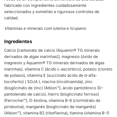
fabricado con ingredientes cuidadosamente
seleccionados y sometido a rigurosos controles de
calidad.
Vitaminas e minerais com luteína e licopeno
Ingredientes
Calcio [carbonato de calcio (Aquamin® TG minerais
derivados de algas marinhas)], magnesio (óxido de
magnesio y Aquamin® TG minerais derivados de algas
marinhas), vitamina C (ácido L-ascórbico), potasio (cloreto
de potasio), vitamina E (succinato ácido de d-alfa-
tocoferilo) ( SOJA ), niacina (nicotinamida), zinc
(bisglicinato de zinc) (Albion™), ácido pantoténico (D-
pantotenato de calcio), hierro (bisglicinato ferroso)
(Ferrochel™), D-biotina, vitamina B-6 (clorhidrato de
piridoxina), manganês (bisglicinato de manganês)
(Albion™), vitamina B2 (riboflavina), tiamina (vitamina B-1)