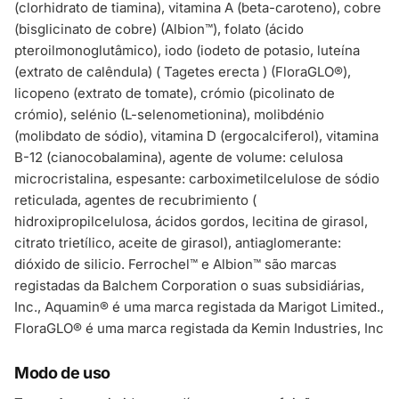
(clorhidrato de tiamina), vitamina A (beta-caroteno), cobre
(bisglicinato de cobre) (Albion™), folato (ácido
pteroilmonoglutâmico), iodo (iodeto de potasio, luteína
(extrato de calêndula) ( Tagetes erecta ) (FloraGLO®),
licopeno (extrato de tomate), crómio (picolinato de
crómio), selénio (L-selenometionina), molibdénio
(molibdato de sódio), vitamina D (ergocalciferol), vitamina
B-12 (cianocobalamina), agente de volume: celulosa
microcristalina, espesante: carboximetilcelulose de sódio
reticulada, agentes de recubrimiento (
hidroxipropilcelulosa, ácidos gordos, lecitina de girasol,
citrato trietílico, aceite de girasol), antiaglomerante:
dióxido de silicio. Ferrochel™ e Albion™ são marcas
registadas da Balchem Corporation o suas subsidiárias,
Inc., Aquamin® é uma marca registada da Marigot Limited.,
FloraGLO® é uma marca registada da Kemin Industries, Inc
Modo de uso