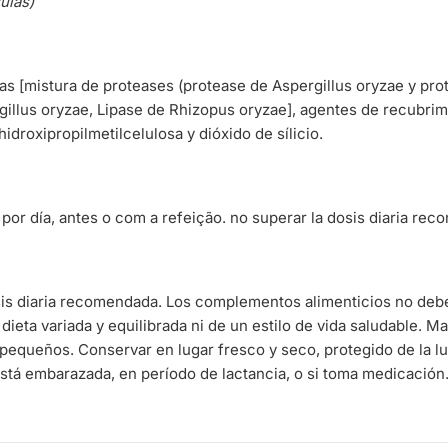
ulas)
s [mistura de proteases (protease de Aspergillus oryzae y prot
illus oryzae, Lipase de Rhizopus oryzae], agentes de recubrim
hidroxipropilmetilcelulosa y dióxido de sílicio.
por día, antes o com a refeição. no superar la dosis diaria re
sis diaria recomendada. Los complementos alimenticios no deb
 dieta variada y equilibrada ni de un estilo de vida saludable. 
pequeños. Conservar en lugar fresco y seco, protegido de la l
stá embarazada, en período de lactancia, o si toma medicación