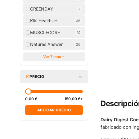
GREENDAY
7
Kiki Health+H
36
MUSCLECORE
10
Natures Answer
26
Ver 7 más
PRECIO
0,00 €
–
150,00 €+
Descripció
APLICAR PRECIO
Dairy Digest Com
fabricado con in