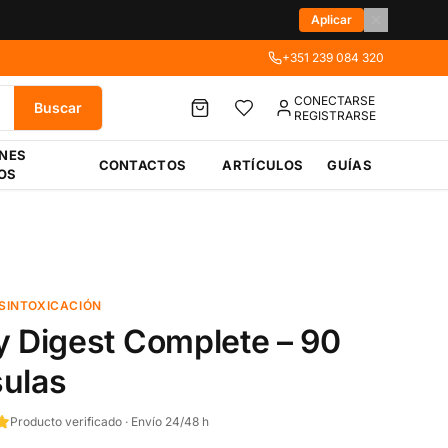
Aplicar
+351 239 084 320
CONECTARSE
Buscar
REGISTRARSE
ÉNES
CONTACTOS
ARTÍCULOS
GUÍAS
OS
ESINTOXICACIÓN
y Digest Complete – 90
ulas
Producto verificado · Envío 24/48 h