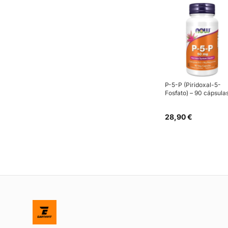
P-5-P (Piridoxal-5-
Fosfato) – 90 cápsula
28,90 €