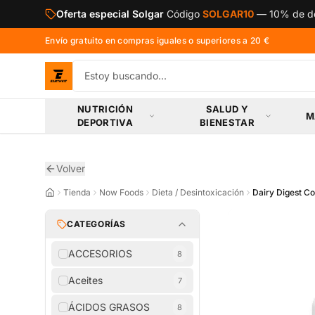
Saltar al contenido principal
Oferta especial Solgar
Código
SOLGAR10
—
10% de de
Envío gratuito en compras iguales o superiores a 20 €
NUTRICIÓN
SALUD Y
M
DEPORTIVA
BIENESTAR
Volver
Tienda
Now Foods
Dieta / Desintoxicación
Dairy Digest C
CATEGORÍAS
ACCESORIOS
8
Aceites
7
ÁCIDOS GRASOS
8