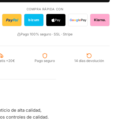
COMPRA RÁPIDA CON
Pay
Pal
bizum
Klarna.
Pay
G
o
o
g
l
e
Pay
Pago 100% seguro · SSL · Stripe
atis +20€
Pago seguro
14 días devolución
cio de alta calidad,
s controles de calidad.