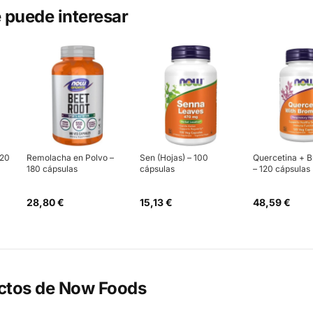
 puede interesar
120
Remolacha en Polvo –
Sen (Hojas) – 100
Quercetina + 
180 cápsulas
cápsulas
– 120 cápsulas
28,80 €
15,13 €
48,59 €
ctos de
Now Foods