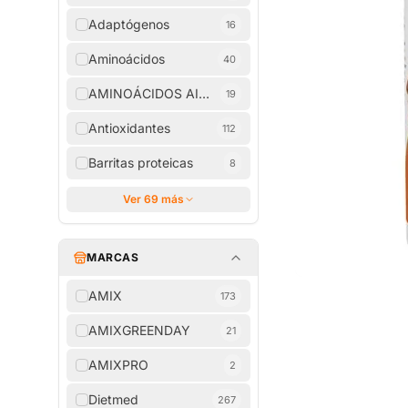
Adaptógenos
16
Aminoácidos
40
AMINOÁCIDOS AISLADOS
19
Antioxidantes
112
Barritas proteicas
8
Ver 69 más
MARCAS
AMIX
173
AMIXGREENDAY
21
AMIXPRO
2
Dietmed
267