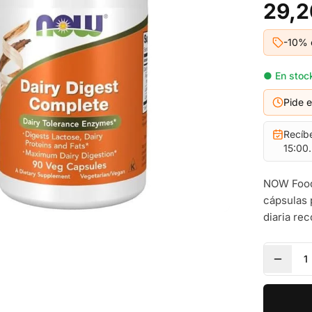
29,2
-10% 
● En stock
Pide 
Recíb
15:00.
NOW Foods
cápsulas 
diaria r
1