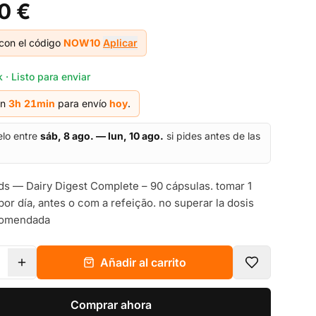
0 €
con el código
NOW10
Aplicar
 · Listo para enviar
en
3h
21
min
para envío
hoy
.
elo entre
sáb, 8 ago. — lun, 10 ago.
si pides antes de las
 — Dairy Digest Complete – 90 cápsulas. tomar 1
por día, antes o com a refeição. no superar la dosis
ecomendada
Añadir al carrito
Comprar ahora