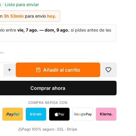
 · Listo para enviar
en
3h
53
min
para envío
hoy
.
elo entre
vie, 7 ago. — dom, 9 ago.
si pides antes de las
E…
Añadir al carrito
Comprar ahora
COMPRA RÁPIDA CON
Pay
Pal
bizum
Klarna.
Pay
G
o
o
g
l
e
Pay
Pago 100% seguro · SSL · Stripe