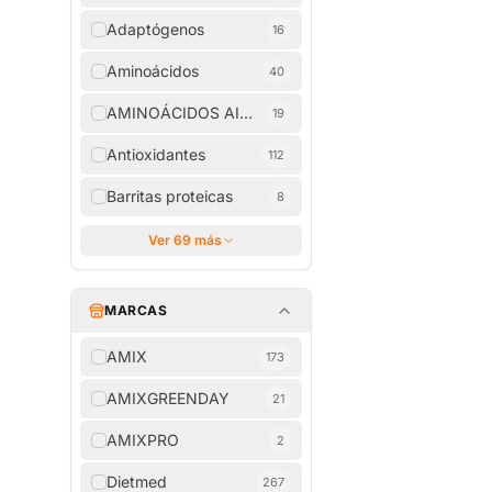
Adaptógenos
16
Aminoácidos
40
AMINOÁCIDOS AISLADOS
19
Antioxidantes
112
Barritas proteicas
8
Ver 69 más
MARCAS
AMIX
173
AMIXGREENDAY
21
AMIXPRO
2
Dietmed
267