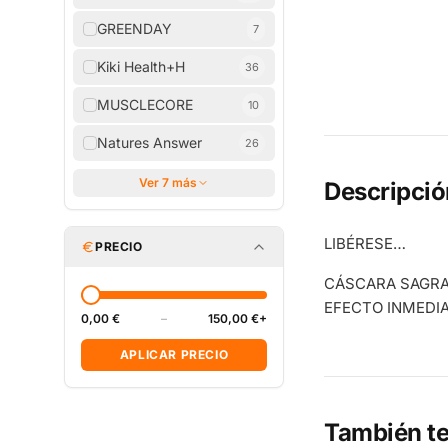
GREENDAY
7
Kiki Health+H
36
MUSCLECORE
10
Natures Answer
26
Ver 7 más
Descripció
LIBÉRESE…
PRECIO
CÁSCARA SAGRA
EFECTO INMEDI
0,00 €
–
150,00 €+
APLICAR PRECIO
También te