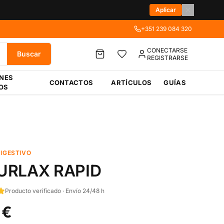
Aplicar
+351 239 084 320
CONECTARSE
Buscar
REGISTRARSE
ÉNES
CONTACTOS
ARTÍCULOS
GUÍAS
OS
IGESTIVO
URLAX RAPID
Producto verificado · Envío 24/48 h
 €