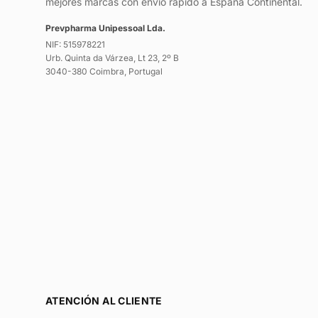
mejores marcas con envío rápido a España Continental.
Prevpharma Unipessoal Lda.
NIF: 515978221
Urb. Quinta da Várzea, Lt 23, 2º B
3040-380 Coimbra, Portugal
ATENCIÓN AL CLIENTE