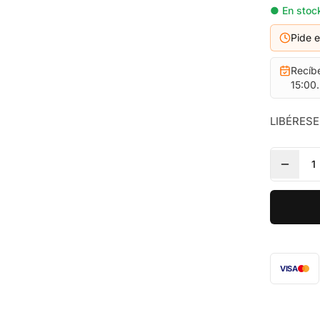
● En stock
Pide 
Recíb
15:00.
LIBÉRES
1
VISA