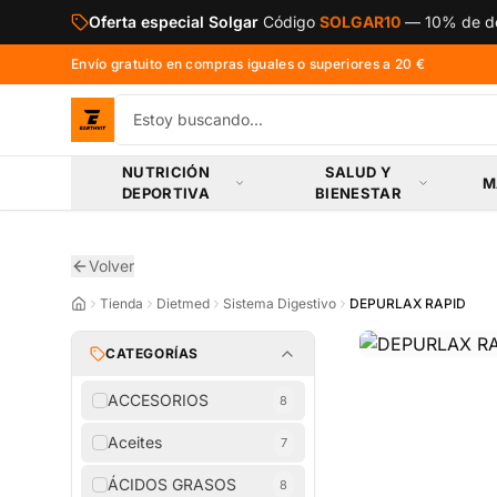
Saltar al contenido principal
Oferta especial Solgar
Código
SOLGAR10
—
10% de de
Envío gratuito en compras iguales o superiores a 20 €
NUTRICIÓN
SALUD Y
M
DEPORTIVA
BIENESTAR
Volver
Tienda
Dietmed
Sistema Digestivo
DEPURLAX RAPID
CATEGORÍAS
ACCESORIOS
8
Aceites
7
ÁCIDOS GRASOS
8