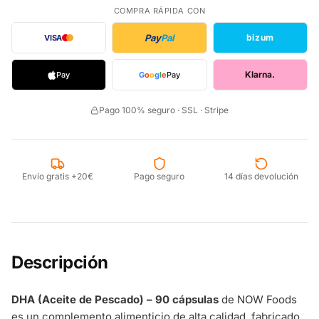
COMPRA RÁPIDA CON
Pay
Pal
bizum
VISA
Klarna.
Pay
G
o
o
g
l
e
Pay
Pago 100% seguro · SSL · Stripe
Envío gratis +20€
Pago seguro
14 días devolución
Descripción
DHA (Aceite de Pescado) – 90 cápsulas
de NOW Foods
es un complemento alimenticio de alta calidad, fabricado