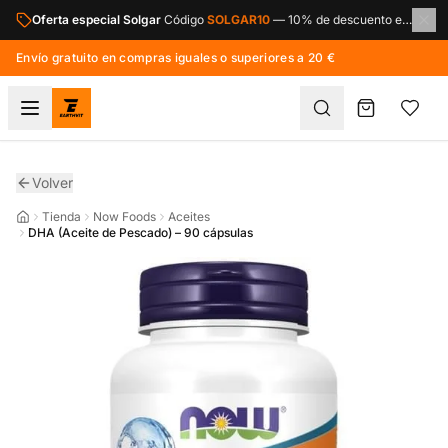
Saltar al contenido principal
Oferta especial Solgar
Código
SOLGAR10
—
10% de descuento en toda la marca Solgar.
Envío gratuito en compras iguales o superiores a 20 €
Volver
Tienda
Now Foods
Aceites
DHA (Aceite de Pescado) – 90 cápsulas