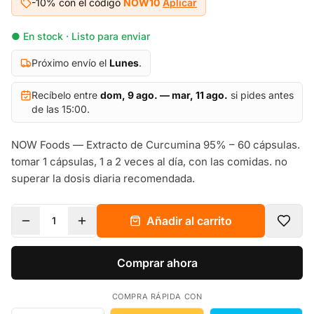
-10% con el código
NOW10
Aplicar
● En stock · Listo para enviar
Próximo envío el
Lunes
.
Recíbelo entre
dom, 9 ago. — mar, 11 ago.
si pides antes
de las 15:00.
NOW Foods — Extracto de Curcumina 95% – 60 cápsulas.
tomar 1 cápsulas, 1 a 2 veces al día, con las comidas. no
superar la dosis diaria recomendada.
Añadir al carrito
1
Comprar ahora
COMPRA RÁPIDA CON