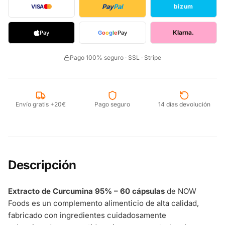
Pay
Pal
bizum
VISA
Klarna.
Pay
G
o
o
g
l
e
Pay
Pago 100% seguro · SSL · Stripe
Envío gratis +20€
Pago seguro
14 días devolución
Descripción
Extracto de Curcumina 95% – 60 cápsulas
de NOW
Foods es un complemento alimenticio de alta calidad,
fabricado con ingredientes cuidadosamente