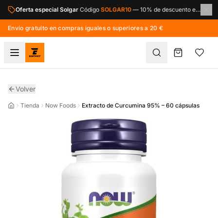
Saltar al contenido principal
Oferta especial Solgar
Código
SOLGAR10
—
10% de descuento en toda la marca Solgar.
Envío gratuito en compras iguales o superiores a 20 €
Volver
Tienda
Now Foods
Extracto de Curcumina 95% – 60 cápsulas