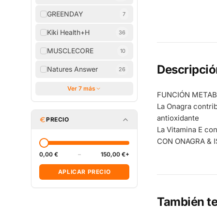
GREENDAY
7
Kiki Health+H
36
MUSCLECORE
10
Descripció
Natures Answer
26
Ver 7 más
FUNCIÓN METAB
La Onagra contri
antioxidante
PRECIO
La Vitamina E con
CON ONAGRA & 
0,00 €
–
150,00 €+
APLICAR PRECIO
También te