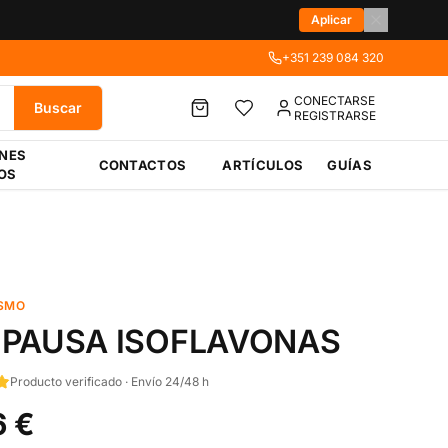
Aplicar
+351 239 084 320
CONECTARSE
Buscar
REGISTRARSE
ÉNES
CONTACTOS
ARTÍCULOS
GUÍAS
OS
SMO
OPAUSA ISOFLAVONAS
Producto verificado · Envío 24/48 h
6 €