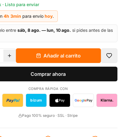
 · Listo para enviar
en
4h
3
min
para envío
hoy
.
elo entre
sáb, 8 ago. — lun, 10 ago.
si pides antes de las
Añadir al carrito
Comprar ahora
COMPRA RÁPIDA CON
Pay
Pal
bizum
Klarna.
Pay
G
o
o
g
l
e
Pay
Pago 100% seguro · SSL · Stripe