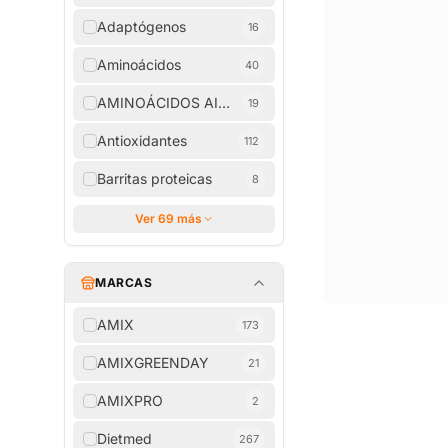
Adaptógenos
16
Aminoácidos
40
AMINOÁCIDOS AISLADOS
19
Antioxidantes
112
Barritas proteicas
8
Ver 69 más
MARCAS
AMIX
173
AMIXGREENDAY
21
AMIXPRO
2
Dietmed
267