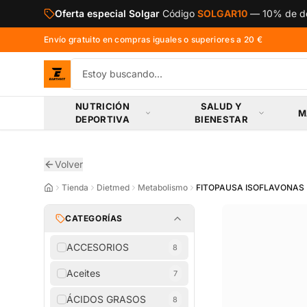
Saltar al contenido principal
Oferta especial Solgar
Código
SOLGAR10
—
10% de de
Envío gratuito en compras iguales o superiores a 20 €
NUTRICIÓN
SALUD Y
M
DEPORTIVA
BIENESTAR
Volver
Tienda
Dietmed
Metabolismo
FITOPAUSA ISOFLAVONAS
CATEGORÍAS
ACCESORIOS
8
Aceites
7
ÁCIDOS GRASOS
8