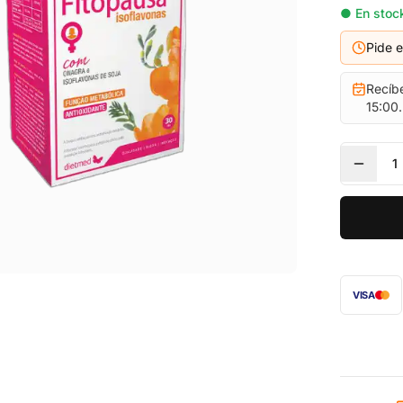
● En stock
Pide 
Recíb
15:00.
1
VISA