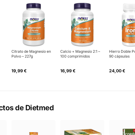
Citrato de Magnesio en
Calcio + Magnesio 2:1 –
Hierro Doble P
Polvo – 227g
100 comprimidos
90 cápsulas
19,99 €
16,99 €
24,00 €
ctos de
Dietmed