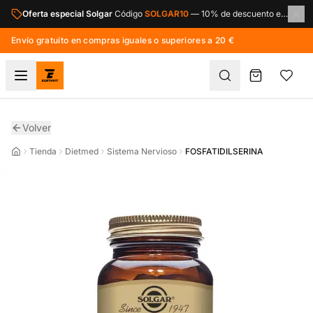
Saltar al contenido principal
Oferta especial Solgar
Código
SOLGAR10
—
10% de descuento en toda la marca Solgar.
Envío gratuito en compras iguales o superiores a 20 €
Volver
Tienda
Dietmed
Sistema Nervioso
FOSFATIDILSERINA