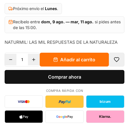
Próximo envío el
Lunes
.
Recíbelo entre
dom, 9 ago. — mar, 11 ago.
si pides antes
de las 15:00.
NATURMIL: LAS MIL RESPUESTAS DE LA NATURALEZA
Añadir al carrito
1
Comprar ahora
COMPRA RÁPIDA CON
Pay
Pal
bizum
VISA
Klarna.
Pay
G
o
o
g
l
e
Pay