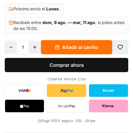
Próximo envío el
Lunes
.
Recíbelo entre
dom, 9 ago. — mar, 11 ago.
si pides antes
de las 15:00.
Añadir al carrito
1
Comprar ahora
COMPRA RÁPIDA CON
Pay
Pal
bizum
VISA
Klarna.
Pay
G
o
o
g
l
e
Pay
Pago 100% seguro · SSL · Stripe