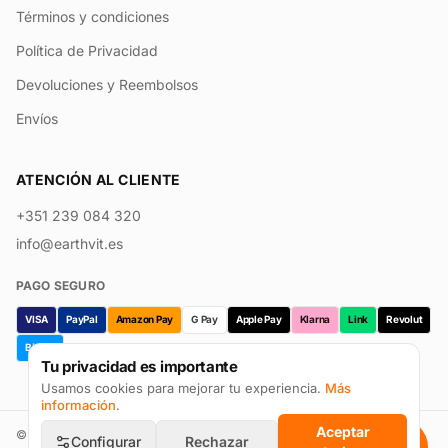
Términos y condiciones
Política de Privacidad
Devoluciones y Reembolsos
Envíos
ATENCIÓN AL CLIENTE
+351 239 084 320
info@earthvit.es
PAGO SEGURO
VISA
PayPal
Amazon Pay
G Pay
Apple Pay
Klarna
Link
Revolut
Bizum
Tu privacidad es importante
Usamos cookies para mejorar tu experiencia.
Más
información
.
Aceptar
©
2026
Earthvit · Prevpharma Unipessoal Lda. Todos los derechos
Configurar
Rechazar