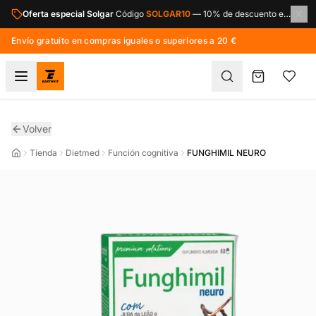
Saltar al contenido principal
Oferta especial Solgar
Código
SOLGAR10
—
10% de descuento en toda la marca Solgar.
Envío gratuito en compras iguales o superiores a 20 €
Volver
Tienda
Dietmed
Función cognitiva
FUNGHIMIL NEURO