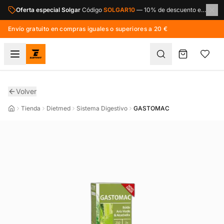
Saltar al contenido principal
Oferta especial Solgar
Código
SOLGAR10
—
10% de descuento en toda la marca Solgar.
Envío gratuito en compras iguales o superiores a 20 €
Volver
Tienda
Dietmed
Sistema Digestivo
GASTOMAC