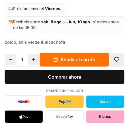
Próximo envío el
Viernes
.
Recíbelo entre
sáb, 8 ago. — lun, 10 ago.
si pides antes
de las 15:00.
boldo, anís verde & alcachofa
Añadir al carrito
1
Comprar ahora
COMPRA RÁPIDA CON
Pay
Pal
bizum
VISA
Klarna.
Pay
G
o
o
g
l
e
Pay