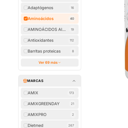
Adaptógenos
16
Aminoácidos
40
AMINOÁCIDOS AISLADOS
19
Antioxidantes
112
Barritas proteicas
8
Ver 69 más
MARCAS
AMIX
173
AMIXGREENDAY
21
AMIXPRO
2
Dietmed
267