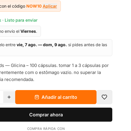
con el código
NOW10
Aplicar
 · Listo para enviar
mo envío el
Viernes
.
elo entre
vie, 7 ago. — dom, 9 ago.
si pides antes de las
 — Glicina – 100 cápsulas. tomar 1 a 3 cápsulas por
erentemente com o estômago vazio. no superar la
ria recomendada.
Añadir al carrito
Comprar ahora
COMPRA RÁPIDA CON