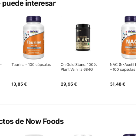
 puede interesar
–
Taurina – 100 cápsulas
On Gold Stand. 100%
NAC (N-Acetil 
Plant Vainilla 684G
– 100 cápsulas
13,85 €
29,95 €
31,48 €
ctos de
Now Foods