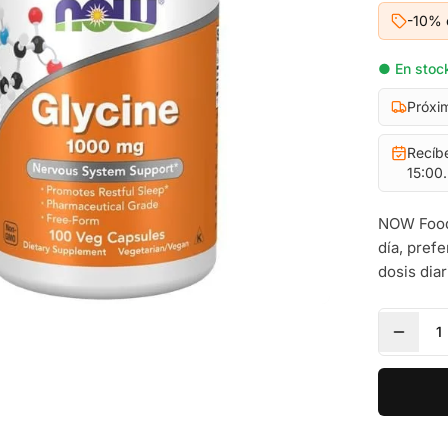
-10% 
● En stock
Próxi
Recíb
15:00.
NOW Foods
día, pref
dosis dia
1