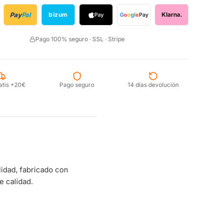
Pay
Pal
bizum
Klarna.
Pay
G
o
o
g
l
e
Pay
Pago 100% seguro · SSL · Stripe
atis +20€
Pago seguro
14 días devolución
idad, fabricado con
e calidad.