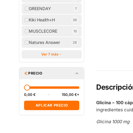
GREENDAY
7
Kiki Health+H
36
MUSCLECORE
10
Natures Answer
26
Ver 7 más
PRECIO
Descripció
0,00 €
–
150,00 €+
Glicina – 100 cá
APLICAR PRECIO
ingredientes cui
Glicina 1000 mg