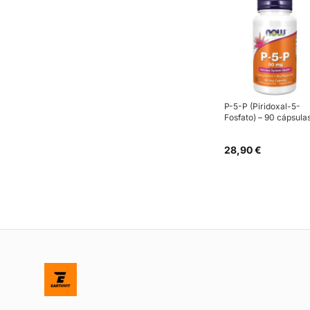
P-5-P (Piridoxal-5-
Fosfato) – 90 cápsula
28,90 €