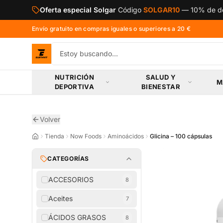
Saltar al contenido principal
Oferta especial Solgar
Código
SOLGAR10
—
10% de de
Envío gratuito en compras iguales o superiores a 20 €
NUTRICIÓN
SALUD Y
M
DEPORTIVA
BIENESTAR
Volver
Tienda
Now Foods
Aminoácidos
Glicina – 100 cápsulas
CATEGORÍAS
ACCESORIOS
8
Aceites
7
ÁCIDOS GRASOS
8