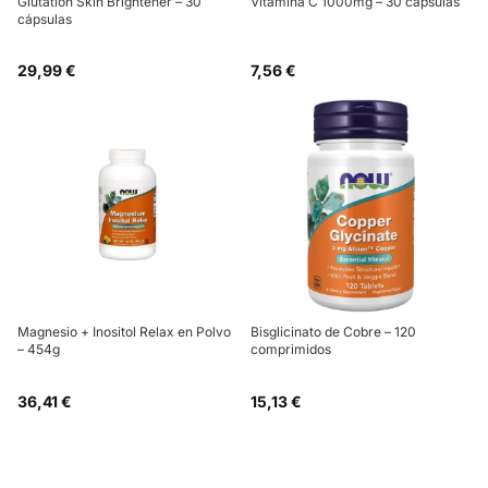
Glutatión Skin Brightener – 30
Vitamina C 1000mg – 30 cápsulas
cápsulas
29,99 €
7,56 €
Magnesio + Inositol Relax en Polvo
Bisglicinato de Cobre – 120
– 454g
comprimidos
36,41 €
15,13 €