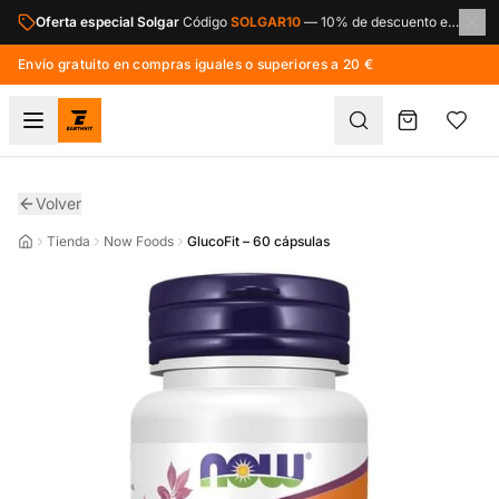
Saltar al contenido principal
Oferta especial Solgar
Código
SOLGAR10
—
10% de descuento en toda la marca Solgar.
Envío gratuito en compras iguales o superiores a 20 €
Volver
Tienda
Now Foods
GlucoFit – 60 cápsulas