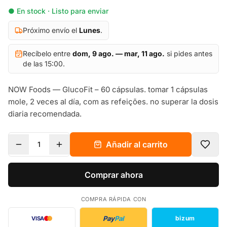
● En stock · Listo para enviar
Próximo envío el
Lunes
.
Recíbelo entre
dom, 9 ago. — mar, 11 ago.
si pides antes
de las 15:00.
NOW Foods — GlucoFit – 60 cápsulas. tomar 1 cápsulas
mole, 2 veces al día, com as refeições. no superar la dosis
diaria recomendada.
Añadir al carrito
1
Comprar ahora
COMPRA RÁPIDA CON
Pay
Pal
bizum
VISA