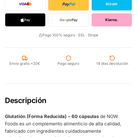
Pay
Pal
bizum
VISA
Klarna.
Pay
G
o
o
g
l
e
Pay
Pago 100% seguro · SSL · Stripe
Envío gratis +20€
Pago seguro
14 días devolución
Descripción
Glutatión (Forma Reducida) – 60 cápsulas
de NOW
Foods es un complemento alimenticio de alta calidad,
fabricado con ingredientes cuidadosamente