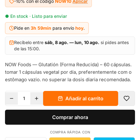
-10% con el código
NOW10
Aplicar
● En stock · Listo para enviar
Pide en
3h
59
min
para envío
hoy
.
Recíbelo entre
sáb, 8 ago. — lun, 10 ago.
si pides antes
de las 15:00.
NOW Foods — Glutatión (Forma Reducida) – 60 cápsulas.
tomar 1 cápsulas vegetal por día, preferentemente com o
estômago vazio. no superar la dosis diaria recomendada.
Añadir al carrito
1
Comprar ahora
COMPRA RÁPIDA CON