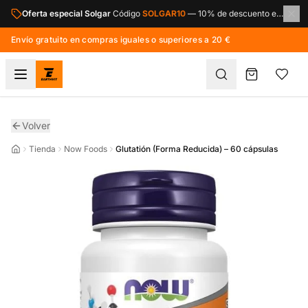
Saltar al contenido principal
Oferta especial Solgar
Código
SOLGAR10
—
10% de descuento en toda la marca Solgar.
Envío gratuito en compras iguales o superiores a 20 €
Volver
Tienda
Now Foods
Glutatión (Forma Reducida) – 60 cápsulas