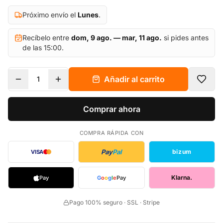
Próximo envío el
Lunes
.
Recíbelo entre
dom, 9 ago. — mar, 11 ago.
si pides antes
de las 15:00.
Añadir al carrito
1
Comprar ahora
COMPRA RÁPIDA CON
Pay
Pal
bizum
VISA
Klarna.
Pay
G
o
o
g
l
e
Pay
Pago 100% seguro · SSL · Stripe