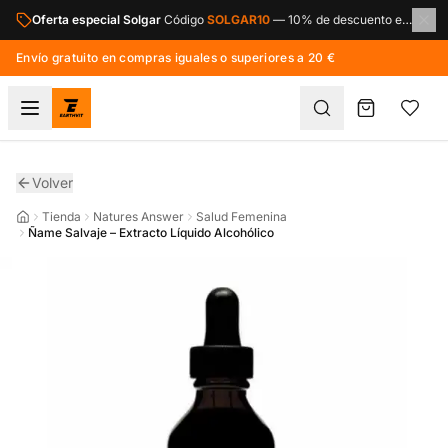
Saltar al contenido principal
Oferta especial Solgar
Código
SOLGAR10
—
10% de descuento en toda la marca Solgar.
Envío gratuito en compras iguales o superiores a 20 €
Volver
Tienda
Natures Answer
Salud Femenina
Ñame Salvaje – Extracto Líquido Alcohólico