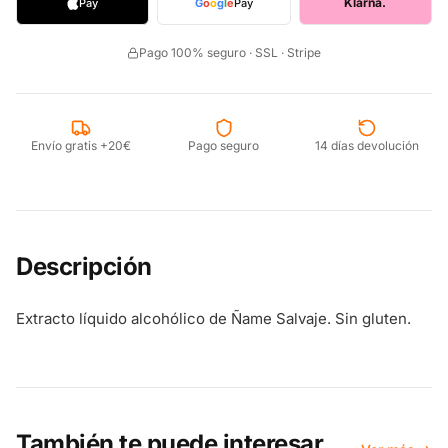
Klarna.
Pay
G
o
o
g
l
e
Pay
Pago 100% seguro · SSL · Stripe
Envío gratis +20€
Pago seguro
14 días devolución
Descripción
Extracto líquido alcohólico de Ñame Salvaje. Sin gluten.
También te puede interesar