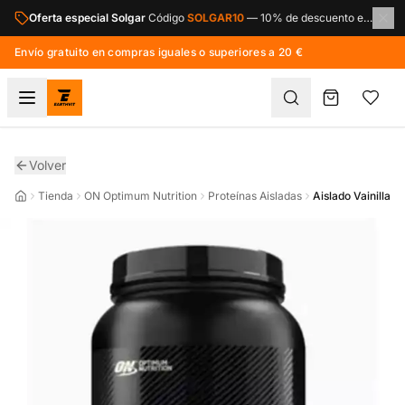
Saltar al contenido principal
Oferta especial Solgar
Código
SOLGAR10
—
10% de descuento en toda la marca Solgar.
Envío gratuito en compras iguales o superiores a 20 €
Volver
Tienda
ON Optimum Nutrition
Proteínas Aisladas
Aislado Vainilla