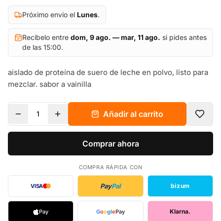
Próximo envío el
Lunes
.
Recíbelo entre
dom, 9 ago. — mar, 11 ago.
si pides antes
de las 15:00.
aislado de proteína de suero de leche en polvo, listo para
mezclar. sabor a vainilla
Añadir al carrito
1
Comprar ahora
COMPRA RÁPIDA CON
Pay
Pal
bizum
VISA
Klarna.
Pay
G
o
o
g
l
e
Pay